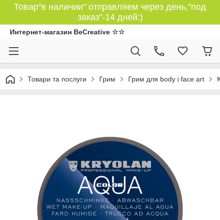
Товар"в наличии" отправляем через день,"под
заказ"-14 дней:)
Интернет-магазин BeCreative ☆☆
Товари та послуги
Грим
Грим для body і face art