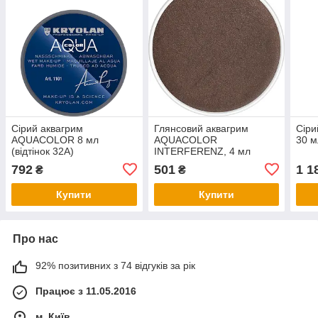
Сірий аквагрим
Глянсовий аквагрим
Сіри
AQUACOLOR 8 мл
AQUACOLOR
30 м
(відтінок 32А)
INTERFERENZ, 4 мл
(відтінок 102 G)
792
501
1 1
₴
₴
Купити
Купити
Про нас
92% позитивних з 74 відгуків за рік
Працює з 11.05.2016
м. Київ