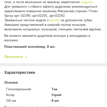
тече, а після висихання не вимагає закріплення
пудрою
.
Для тривалого і стійкого ефекту додатково рекомендується
закріплювати поверхню малюнка Фіксуючим спреєм / Fixier
Spray арт. 02290, арт.02291, арт.02292.
Змивається теплою водою з
милом
за допомогою губки.
Аквагрим представлений в широкій палітрі кольорів,
включаючи натуральні, кольорові, глянцеві і металеві відтінки.
Ви можете замовити додаткові кольори у менеджера в
магазині.
Пластиковий контейнер, 8 мл.
Приховати
Характеристики
Основні
Гіпоалергенний
Так
Колір
Сірий
Об`єм
8 мл