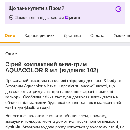
Що таке купити з Пром?
Замовлення під захистом
Опис
Характеристики
Доставка
Оплата
Умови п
Опис
Сірий компактний аква-грим
AQUACOLOR 8 мл (відтінок 102)
Пресований аквагрим на основі гліцерину для face & body art.
Аквагрим Aquacolor містить інгредієнти високої якості, що
дозволяють отримувати при нанесенні яскраві, насичені
кольори. Особлива стійка текстура дозволяє виконувати на
обличчі і тілі малюнки будь-якої складності, як в мальовничій,
так і в графічній манері.
Наноситься вологим спонжем або пензлем, причому,
змішуючи кольори, можна домогтися нескінченної кількості
відтінків. Аквагрим чудово розтушовується у вологому стані, не