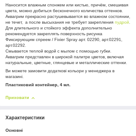
Наносится влажным спонжем или кистью, причём, смешивая
цвета, можно добиться бесконечного количества оттенков.
Аквагрим прекрасно растушевывается во влажном состоянии,
не течет, а после высыхания не требует закрепления
пудрой
.
Для длительного и стойкого эффекта дополнительно
рекомендуется закреплять поверхность рисунка
Фиксирующим спреем / Fixier Spray арт. 02290, арт.02291,
арт.02292.
Смывается теплой водой с мылом с помощью губки.
Аквагрим представлен в широкой палитре цветов, включая
натуральные, цветные, глянцевые и металлические оттенки.
Ви можете замовити додаткові кольори у менеджера в
магазині.
Пластиковий контейнер, 4 мл.
Приховати
Характеристики
Основні