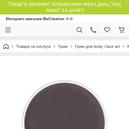
Товар"в наличии" отправляем через день,"под
заказ"-14 дней:)
Интернет-магазин BeCreative ☆☆
Товари та послуги
Грим
Грим для body і face art