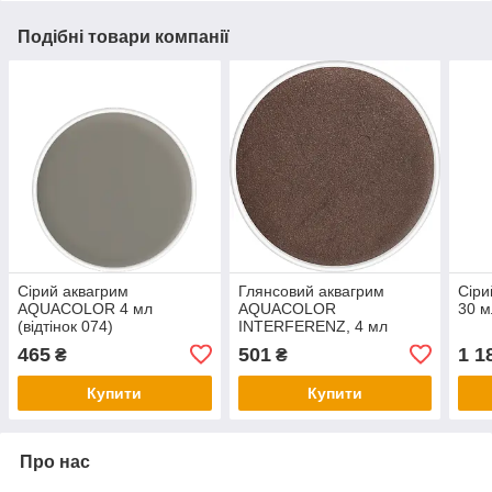
Подібні товари компанії
Сірий аквагрим
Глянсовий аквагрим
Сіри
AQUACOLOR 4 мл
AQUACOLOR
30 м
(відтінок 074)
INTERFERENZ, 4 мл
(відтінок 102 G)
465
501
1 1
₴
₴
Купити
Купити
Про нас