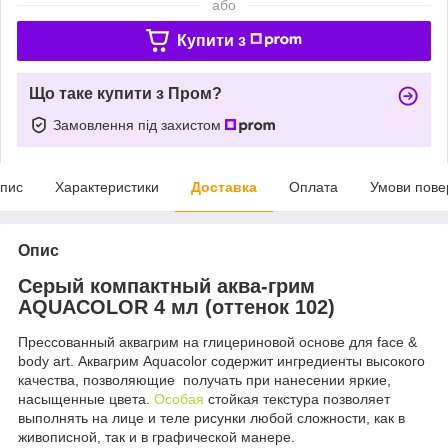
або
Купити з
Що таке купити з Пром?
Замовлення під захистом
пис
Характеристики
Доставка
Оплата
Умови пове
Опис
Серый компактный аква-грим
AQUACOLOR 4 мл (оттенок 102)
Прессованный аквагрим на глицериновой основе для face &
body art. Аквагрим Aquacolor содержит ингредиенты высокого
качества, позволяющие получать при нанесении яркие,
насыщенные цвета.
Особая
стойкая текстура позволяет
выполнять на лице и теле рисунки любой сложности, как в
живописной, так и в графической манере.