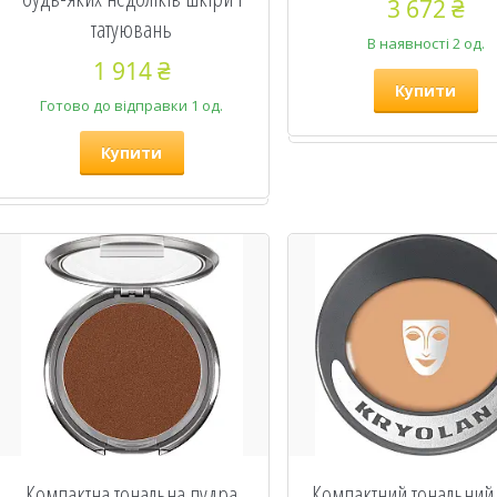
3 672 ₴
татуювань
В наявності 2 од.
1 914 ₴
Купити
Готово до відправки 1 од.
Купити
Компактна тональна пудра
Компактний тональний