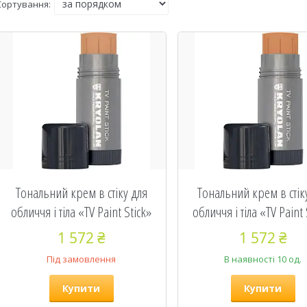
Тональний крем в стіку для
Тональний крем в стік
обличчя і тіла «TV Paint Stick»
обличчя і тіла «TV Paint 
1 572 ₴
1 572 ₴
Під замовлення
В наявності 10 од.
Купити
Купити