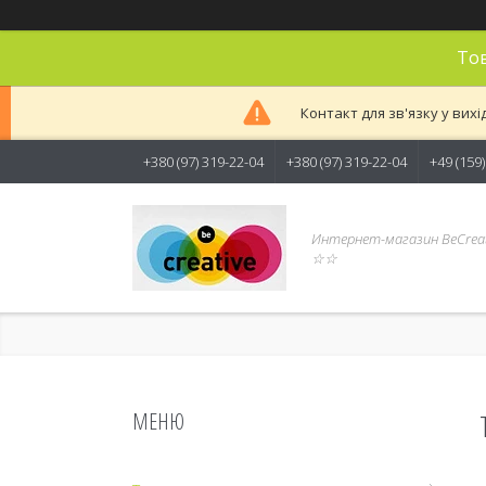
Тов
Контакт для зв'язку у вихі
+380 (97) 319-22-04
+380 (97) 319-22-04
+49 (159
Интернет-магазин BeCreat
☆☆