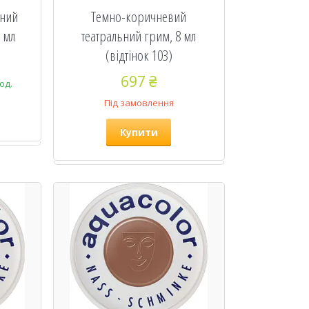
ьний
Темно-коричневий
 мл
театральний грим, 8 мл
(відтінок 103)
697 ₴
од.
Під замовлення
Купити