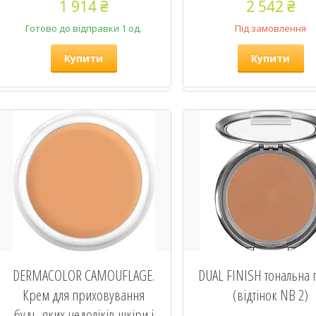
1 914 ₴
2 542 ₴
Готово до відправки 1 од.
Під замовлення
Купити
Купити
DERMACOLOR CAMOUFLAGE.
DUAL FINISH тональна 
Крем для приховування
(відтінок NB 2)
будь-яких недоліків шкіри і