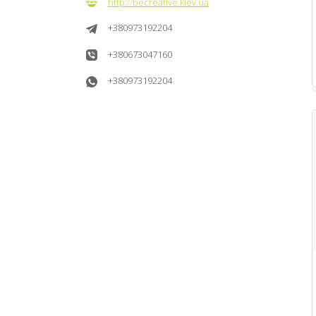
http://becreative.kiev.ua
+380973192204
+380673047160
+380973192204