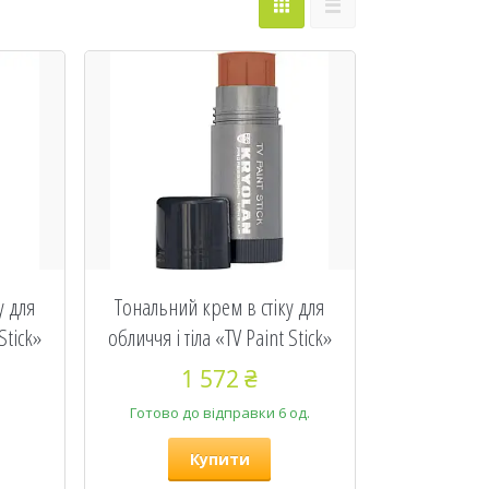
у для
Тональний крем в стіку для
Stick»
обличчя і тіла «TV Paint Stick»
1 572 ₴
Готово до відправки 6 од.
Купити