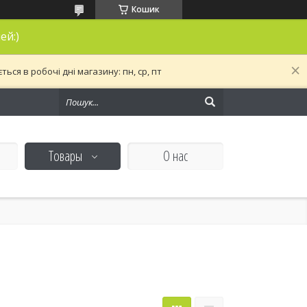
Кошик
ей:)
ся в робочі дні магазину: пн, ср, пт
Товары
О нас