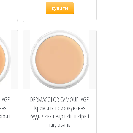
Купити
AGE.
DERMACOLOR CAMOUFLAGE.
ння
Крем для приховування
іри і
будь-яких недоліків шкіри і
татуювань