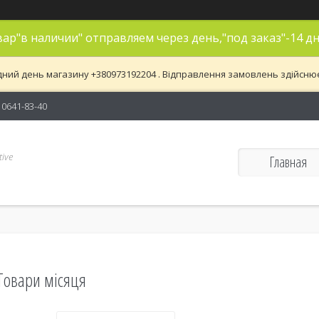
ар"в наличии" отправляем через день,"под заказ"-14 дн
дний день магазину +380973192204 . Відправлення замовлень здійснюєть
) 0641-83-40
ive
Главная
Товари місяця