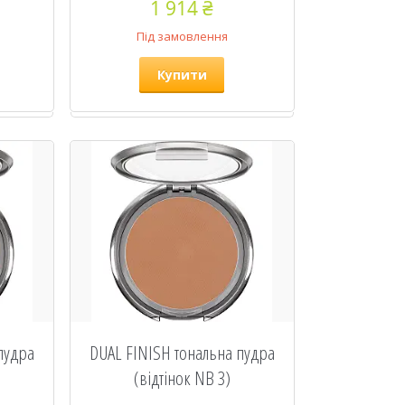
1 914 ₴
Під замовлення
Купити
пудра
DUAL FINISH тональна пудра
(відтінок NB 3)