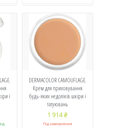
AGE.
DERMACOLOR CAMOUFLAGE.
ння
Крем для приховування
іри і
будь-яких недоліків шкіри і
татуювань
1 914 ₴
од.
Під замовлення