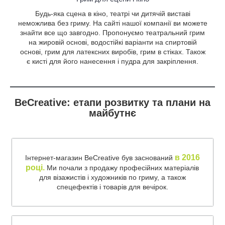
Будь-яка сцена в кіно, театрі чи дитячій виставі
неможлива без гриму. На сайті нашої компанії ви можете
знайти все що завгодно. Пропонуємо театральний грим
на жировій основі, водостійкі варіанти на спиртовій
основі, грим для латексних виробів, грим в стіках. Також
є кисті для його нанесення і пудра для закріплення.
BeCreative: етапи розвитку та плани на
майбутнє
в 2016
Інтернет-магазин BeCreative був заснований
році.
Ми почали з продажу професійних матеріалів
для візажистів і художників по гриму, а також
спецефектів і товарів для вечірок.