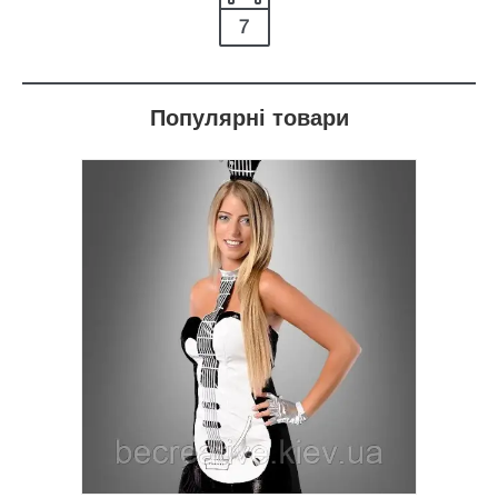
Популярні товари
тюми для
чі та
е