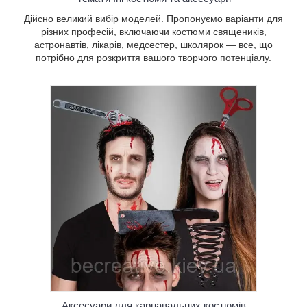
Дійсно великий вибір моделей. Пропонуємо варіанти для
різних професій, включаючи костюми священиків,
астронавтів, лікарів, медсестер, школярок — все, що
потрібно для розкриття вашого творчого потенціалу.
обити
надати
чи хтось
й» ельф,
 гострі
Аксесуари для карнавальних костюмів