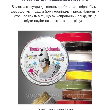
Всілякі аксесуари дозволять зробити ваш образ більш
завершеним, надати йому оригінальні риси. Навряд чи
хтось повірить в те, що ви «справжній» ельф, якщо
забути надіти на торжество гострі вуха...
 дитячій
а сайті
ти все що
ьний грим
ріанти на
ксних
исті для
ріплення.
Грим для сцени і кіно