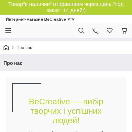
Товар"в наличии" отправляем через день,"под
заказ"-14 дней:)
Интернет-магазин BeCreative ☆☆
Про нас
Про нас
BeCreative — вибір
творчих і успішних
людей!