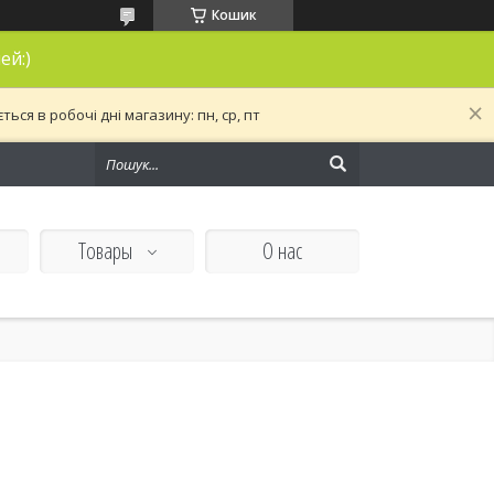
Кошик
ей:)
ся в робочі дні магазину: пн, ср, пт
Товары
О нас