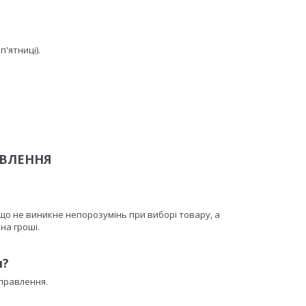
'ятниці).
ВЛЕННЯ
 що не виникне непорозумінь при виборі товару, а
на гроші.
я
?
дправлення.