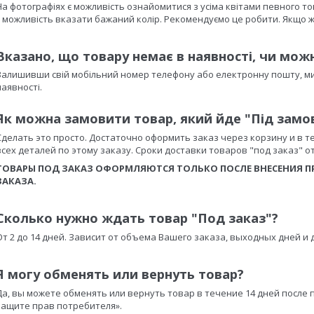
На фотографіях є можливість ознайомитися з усіма квітами певного 
є можливість вказати бажаний колір. Рекомендуємо це робити. Якщо ж
Вказано, що товару немає в наявності, чи мож
Залишивши свій мобільний номер телефону або електронну пошту, ми 
наявності.
Як можна замовити товар, який йде "Під замо
Сделать это просто. Достаточно оформить заказ через корзину и в т
всех деталей по этому заказу. Сроки доставки товаров "под заказ" от 
ТОВАРЫ ПОД ЗАКАЗ ОФОРМЛЯЮТСЯ ТОЛЬКО ПОСЛЕ ВНЕСЕНИЯ ПР
ЗАКАЗА.
Сколько нужно ждать товар "Под заказ"?
От 2 до 14 дней. Зависит от объема Вашего заказа, выходных дней и 
Я могу обменять или вернуть товар?
Да, вы можете обменять или вернуть товар в течение 14 дней после 
защите прав потребителя».