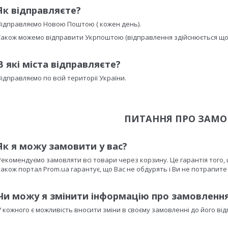
Як відправляєте?
Відправляємо Новою Поштою ( кожен день).
Також можемо відправити Укрпоштою (відправлення здійснюється щоп
В які міста відправляєте?
Відправляємо по всій території України.
ПИТАННЯ ПРО ЗАМО
Як я можу замовити у вас?
Рекомендуємо замовляти всі товари через корзину. Це гарантія того,
також портал Prom.ua гарантує, що Вас не обдурять і Ви не потрапите 
Чи можу я
змінити інформацію про замовленн
У кожного є можливість вносити зміни в своєму замовленні до його ві