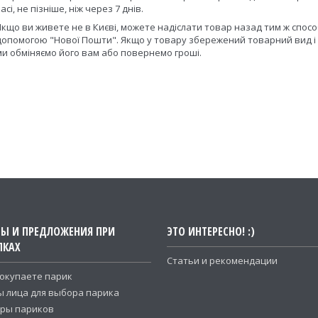
асі, не пізніше, ніж через 7 днів.
Якщо ви живете не в Києві, можете надіслати товар назад тим ж спосо
допомогою "Нової Пошти". Якщо у товару збережений товарний вид і ві
ми обміняємо його вам або повернемо гроші.
ТЫ И ПРЕДЛОЖЕНИЯ ПРИ
ЭТО ИНТЕРЕСНО! :)
ПКАХ
Статьи и рекомендации
покупаете парик
 лица для выбора парика
ры париков