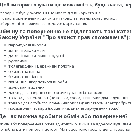
Щоб використовувати цю можливість, будь ласка, п
- товар, не був у вживанні і не має слідів використання;
- товар в оригінальній, цілісній упаковці та повній комплектації;
- збережені всі ярлики і заводське маркування.
Обміну та поверненню не підлягають такі катего
Закону України "Про захист прав споживачів"
):
перо-пухові вироби
дитячі іграшки м'які
дитячі іграшки гумові надувні
рукавички
тюлегардинні і мереживні полотна
білизна натільна
білизна постільна
панчішно-шкарпеткові вироби
друковані видання
диски для лазерних систем зчитування із записом
товари для немовлят (пелюшки, соски, пляшечки для годування 
товари для особистої гігієни (наприклад: епілятори, електробри
продовольчі товари (косметика, дитяче харчування тощо)
Де і як можна зробити обмін або повернення?
Обмін або повернення можна здійснити р. в Київ за адресою вул. Зве
потрібно мати при собі паспорт. Ми повернемо гроші в день повернен