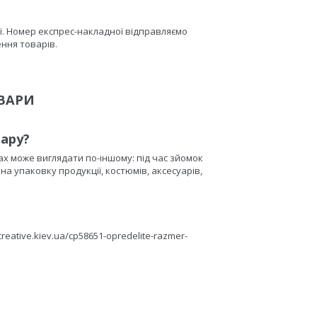
. Номер експрес-накладної відправляємо
ння товарів.
ВАРИ
вару?
ах може виглядати по-іншому: під час зйомок
а упаковку продукції, костюмів, аксесуарів,
eative.kiev.ua/cp58651-opredelite-razmer-