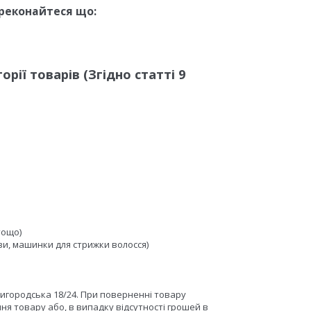
ереконайтеся що:
рії товарів (Згідно статті 9
тощо)
тви, машинки для стрижки волосся)
нигородська 18/24. При поверненні товару
ня товару або, в випадку відсутності грошей в