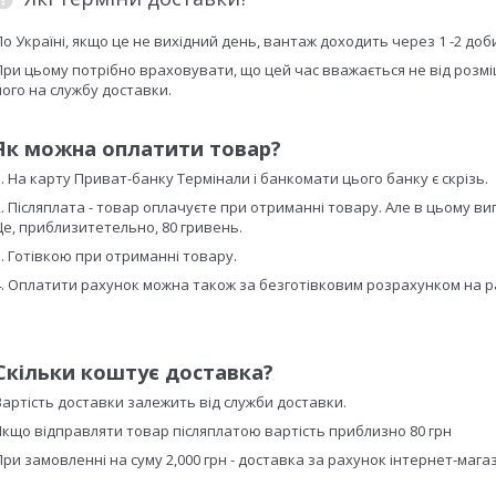
По Україні, якщо це не вихідний день, вантаж доходить через 1 -2 доб
При цьому потрібно враховувати, що цей час вважається не від розм
його на службу доставки.
Як можна оплатити товар?
1. На карту Приват-банку Термінали і банкомати цього банку є скрізь.
2. Післяплата - товар оплачуєте при отриманні товару. Але в цьому в
Це, приблизитетельно, 80 гривень.
3. Готівкою при отриманні товару.
4. Оплатити рахунок можна також за безготівковим розрахунком на ра
Скільки коштує доставка?
Вартість доставки залежить від служби доставки.
Якщо відправляти товар післяплатою вартість приблизно 80 грн
При замовленні на суму 2,000 грн - доставка за рахунок інтернет-мага