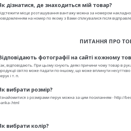
Як дізнатися, де знаходиться мій товар?
Відстежити місце розташування вантажу можна за номером накладної
повідомленням на номер по якому з Вами спілкувалися після відправле
ПИТАННЯ ПРО ТО
Відповідають фотографії на сайті кожному то
Так, відповідають. При цьому існують деякі причини чому товар в рук
продукції світло може падати по-іншому, що може вплинути несуттєво н
ерук і т. п.
Як вибрати розмір?
Ознайомитися з розмірами перук можна за цим посиланням - http://becr
arika-.html
Як вибрати колір?