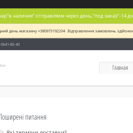
ар"в наличии" отправляем через день,"под заказ"-14 дн
дний день магазину +380973192204 . Відправлення замовлень здійснюєть
) 0641-83-40
ive
Главная
Поширені питання
Які терміни доставки?