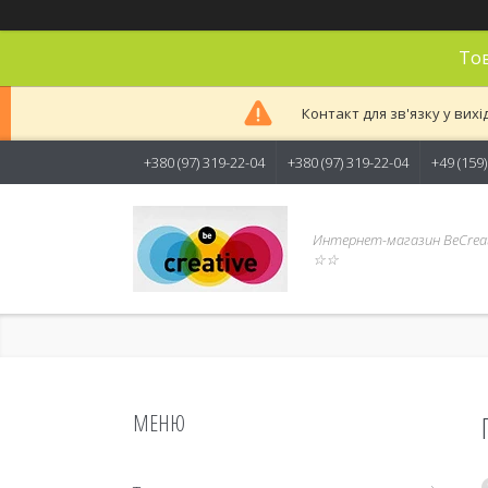
Тов
Контакт для зв'язку у вихі
+380 (97) 319-22-04
+380 (97) 319-22-04
+49 (159
Интернет-магазин BeCreat
☆☆