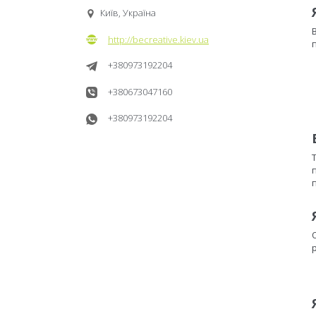
Київ, Україна
http://becreative.kiev.ua
+380973192204
+380673047160
+380973192204
п
p