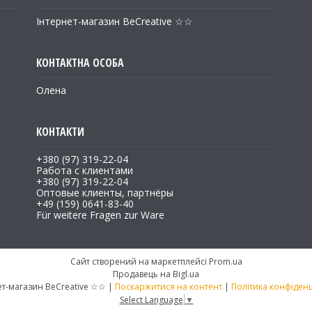
Інтернет-магазин BeCreative ☆☆
Олена
+380 (97) 319-22-04
Работа с клиентами
+380 (97) 319-22-04
Оптовые клиенты, партнёры
+49 (159) 0641-83-40
Für weitere Fragen zur Ware
Сайт створений на маркетплейсі
Prom.ua
Продавець на Bigl.ua
Інтернет-магазин BeCreative ☆☆ |
Поскаржитися на контент
|
Політика конфіденц
Select Language
▼