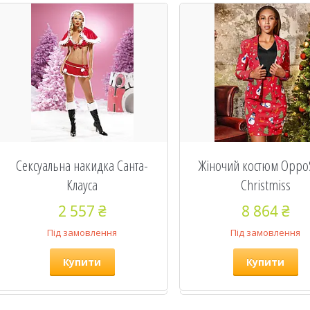
Сексуальна накидка Санта-
Жіночий костюм Oppo
Клауса
Christmiss
2 557 ₴
8 864 ₴
Під замовлення
Під замовлення
Купити
Купити