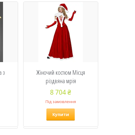
а з
Жіночий костюм Місця
різдвяна мрія
8 704 ₴
Під замовлення
Купити