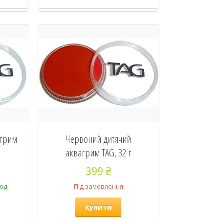
агрим
Червоний дитячий
аквагрим TAG, 32 г
399 ₴
од.
Під замовлення
Купити