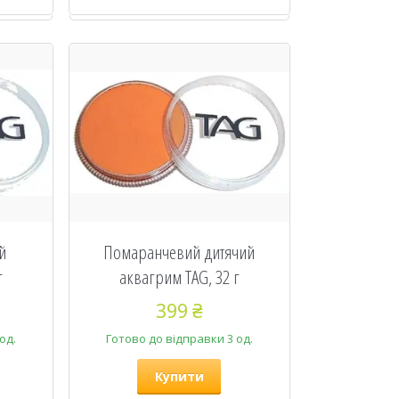
й
Помаранчевий дитячий
г
аквагрим TAG, 32 г
399 ₴
од.
Готово до відправки 3 од.
Купити