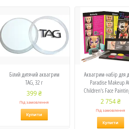
Білий дитячий аквагрим
Аквагрим-набір для д
TAG, 32 г
Paradise Makeup A
Children's Face Paintin
399 ₴
2 754 ₴
Під замовлення
Під замовлення
Купити
Купити