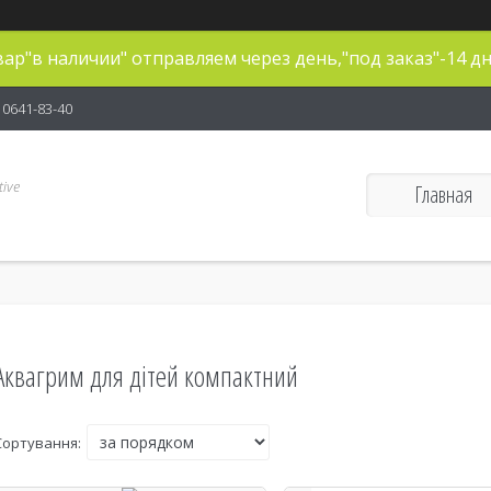
ар"в наличии" отправляем через день,"под заказ"-14 дн
) 0641-83-40
ive
Главная
Аквагрим для дітей компактний