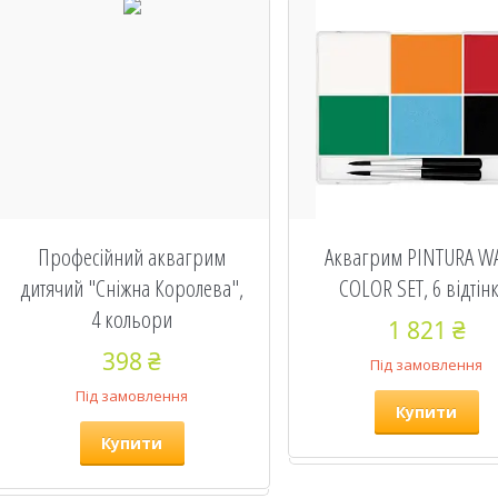
Професійний аквагрим
Аквагрим PINTURA W
дитячий "Сніжна Королева",
COLOR SET, 6 відтін
4 кольори
1 821 ₴
398 ₴
Під замовлення
Під замовлення
Купити
Купити