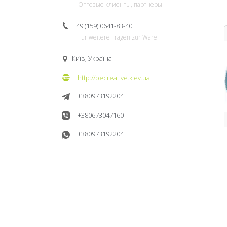
Оптовые клиенты, партнёры
+49 (159) 0641-83-40
Für weitere Fragen zur Ware
Київ, Україна
http://becreative.kiev.ua
+380973192204
+380673047160
+380973192204