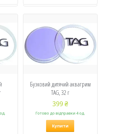
й
Бузковий дитячий аквагрим
г
TAG, 32 г
399 ₴
од.
Готово до відправки 4 од.
Купити