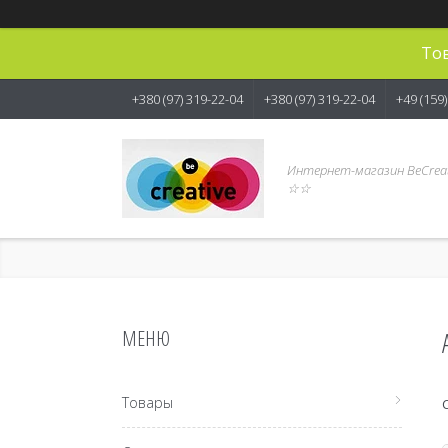
Тов
+380 (97) 319-22-04
+380 (97) 319-22-04
+49 (159
Интернет-магазин BeCreat
☆☆
Товары