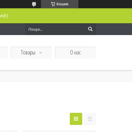
Кошик
ей:)
Товары
О нас