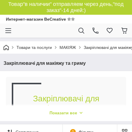
Товар"в наличии" отправляем через день,"под
заказ"-14 дней:)
Интернет-магазин BeCreative ☆☆
Товари та послуги
МАКІЯЖ
Закріплювачі для макіяж
Закріплювачі для макіяжу та гриму
Закріплювачі для
макіяжу та гриму
Показати все
Сертифіковані засоби від відомих
виробників за доступними цінами
Сортування
0
Фільтри