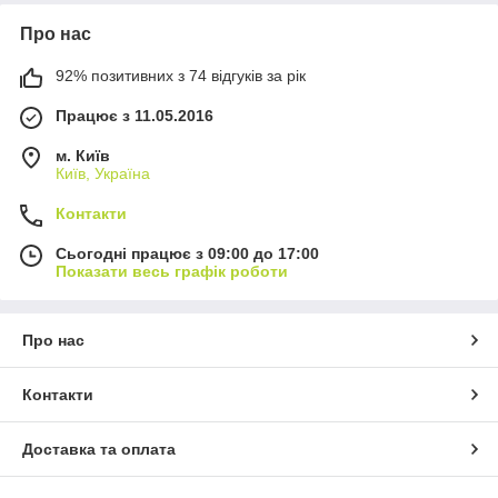
компаніями за безготівковим розрахунком.
Про нас
92% позитивних з 74 відгуків за рік
Пропонуємо повний каталог продукції від
Працює з 11.05.2016
затребуваних брендів.
м. Київ
Київ, Україна
Контакти
Товари завжди є в наявності на складі, що
гарантує швидку доставку.
Сьогодні працює з 09:00 до 17:00
Показати весь графік роботи
Завжди готові допомогти обрати відповідні
Про нас
закріплювачі для ваших потреб.
Контакти
Доставка та оплата
Каталог фіксаторів