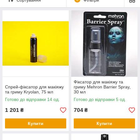
При створенні образу в техніці body art або
святкового make up нерідко виникає
необхідність скористатися закріплювачами
косметики. Вони дозволяють зберегти
результат роботи візажиста і впоратися з
такими проблемами, як розмазування або
скочування гриму. Ми спеціально для вас
зібрали найбільш затребувані закріплювачі від
популярних брендів, що мають бездоганну
репутацію. Гарантуємо швидку доставку!
Все закріплювачі
Фіксатор для макіяжу та
Спрей-фіксатор для макіяжу
гриму Mehron Barrier Spray,
та гриму Kryolan, 75 мл
30 мл
Готово до відправки 14 од.
Готово до відправки 5 од.
1 201
704
₴
₴
Професійні засоби, з якими
Купити
Купити
приємно працювати