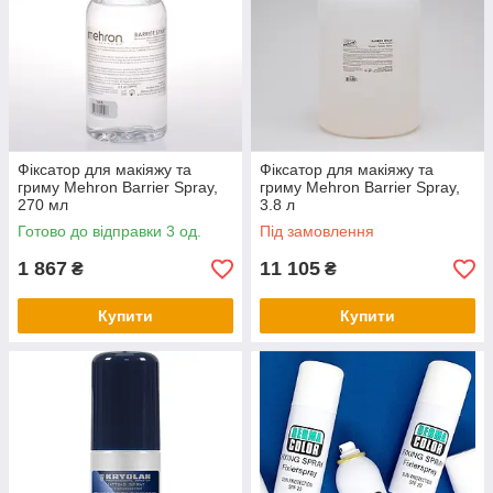
температурах, у вологому середовищі, в
хлорованій і морській воді.
Крім цього, в каталозі представлені
закріплювачі у вигляді пудри і засоби для
захисту макіяжу очей. Наприклад, фіксатор
підводки з водовідштовхувальним ефектом
захищає підводку від змазування і
Фіксатор для макіяжу та
Фіксатор для макіяжу та
гриму Mehron Barrier Spray,
гриму Mehron Barrier Spray,
розтріскування.
270 мл
3.8 л
Готово до відправки 3 од.
Під замовлення
1 867
11 105
₴
₴
Купити
Купити