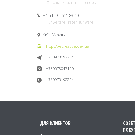
Оптовые клиенты, партнёры
+49 (159) 0641-83-40
Für weitere Fragen zur Ware
Київ, Україна
http://becreative.kiev.ua
+380973192204
+380673047160
+380973192204
ДЛЯ КЛИЕНТОВ
СОВЕ
ПОКУ