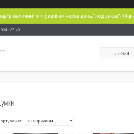
ар"в наличии" отправляем через день,"под заказ"-14 дн
) 0641-83-40
ive
Главная
Сумки