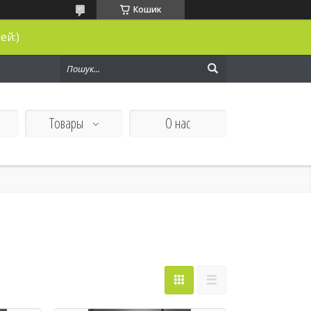
Кошик
ей:)
Товары
О нас