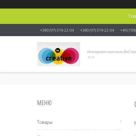
Тов
+380 (97) 319-22-04
+380 (97) 319-22-04
+49 (159
Интернет-магазин BeCreat
☆☆
Товары