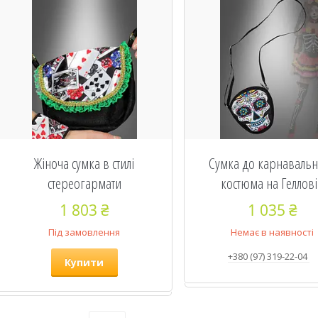
Жіноча сумка в стилі
Сумка до карнаваль
стереогармати
костюма на Геллов
1 803 ₴
1 035 ₴
Під замовлення
Немає в наявності
+380 (97) 319-22-04
Купити