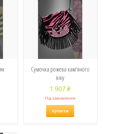
як
Сумочка рожева кам'яного
віку
1 907 ₴
Під замовлення
Купити