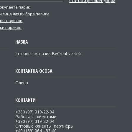
Статьи и рекомендации
покупаете парик
 лица для выбора парика
ры париков
ки париков
Інтернет-магазин BeCreative ☆☆
Олена
+380 (97) 319-22-04
Работа с клиентами
+380 (97) 319-22-04
Оптовые клиенты, партнёры
+49 (159) 0641-83-40