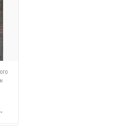
ного
ін