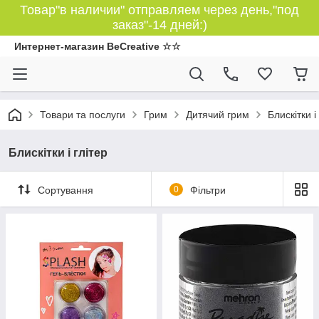
Товар"в наличии" отправляем через день,"под
заказ"-14 дней:)
Интернет-магазин BeCreative ☆☆
Товари та послуги
Грим
Дитячий грим
Блискітки і
Блискітки і глітер
Сортування
0
Фільтри