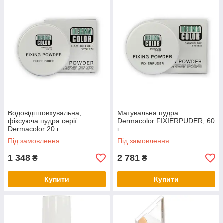
Водовідштовхувальна,
Матувальна пудра
фіксуюча пудра серії
Dermacolor FIXIERPUDER, 60
Dermacolor 20 г
г
Під замовлення
Під замовлення
1 348
2 781
₴
₴
Купити
Купити