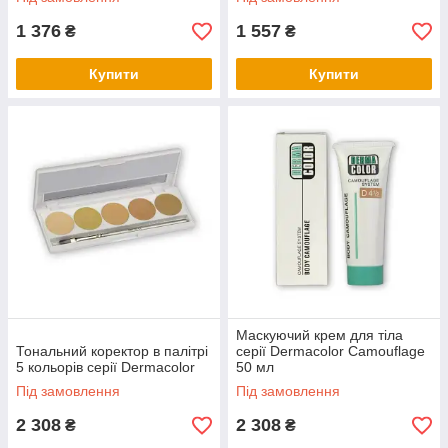
1 376
1 557
₴
₴
Купити
Купити
Маскуючий крем для тіла
Тональний коректор в палітрі
серії Dermacolor Camouflage
5 кольорів серії Dermacolor
50 мл
Під замовлення
Під замовлення
2 308
2 308
₴
₴