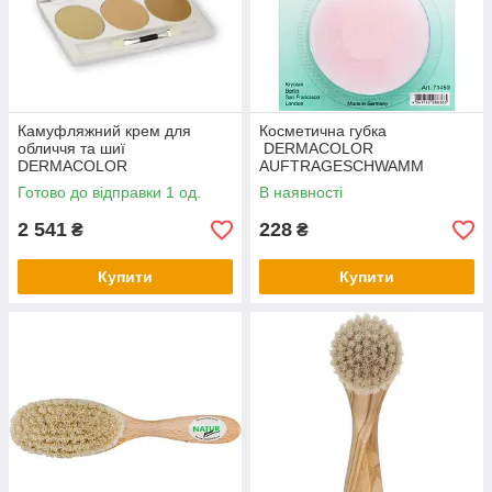
Камуфляжний крем для
Косметична губка
обличчя та шиї
DERMACOLOR
DERMACOLOR
AUFTRAGESCHWAMM
CAMOUFLAGE CREME TRIO
Готово до відправки 1 од.
В наявності
SET
2 541
228
₴
₴
Купити
Купити