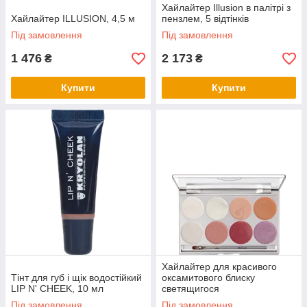
Хайлайтер Illusion в палітрі з
Хайлайтер ILLUSION, 4,5 м
пензлем, 5 відтінків
Під замовлення
Під замовлення
1 476
2 173
₴
₴
Купити
Купити
Хайлайтер для красивого
Тінт для губ і щік водостійкий
оксамитового блиску
LIP N' CHEEK, 10 мл
светящигося
Під замовлення
Під замовлення