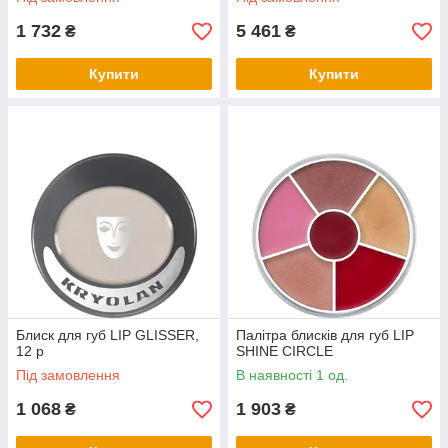
1 732
5 461
₴
₴
Купити
Купити
Блиск для губ LIP GLISSER,
Палітра блисків для губ LIP
12 р
SHINE CIRCLE
Під замовлення
В наявності 1 од.
1 068
1 903
₴
₴