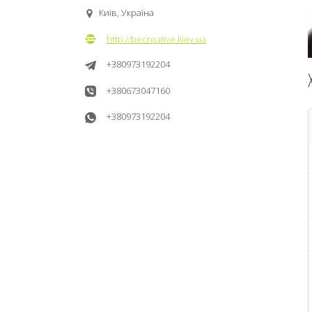
Київ, Україна
http://becreative.kiev.ua
+380973192204
+380673047160
+380973192204