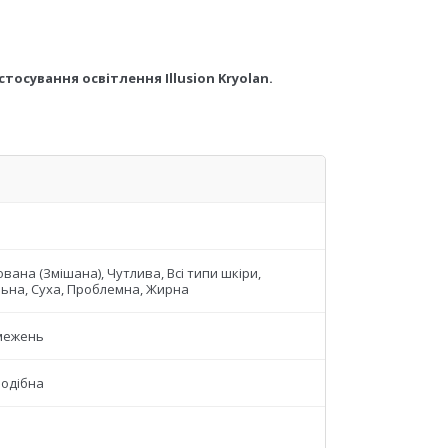
тосування освітлення Illusion Kryolan.
вана (Змішана), Чутлива, Всі типи шкіри,
ьна, Суха, Проблемна, Жирна
межень
одібна