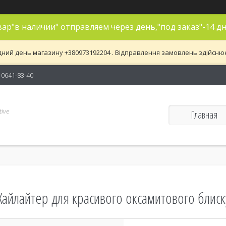
ар"в наличии" отправляем через день,"под заказ"-14 дн
дний день магазину +380973192204 . Відправлення замовлень здійснюєть
) 0641-83-40
ive
Главная
Хайлайтер для красивого оксамитового блиск