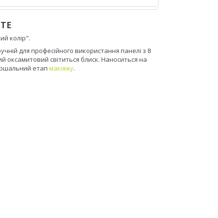
TTE
ий колір".
учній для професійного використання панелі з 8
ий оксамитовий світиться блиск. Наноситься на
вершальний етап
макіяжу
.