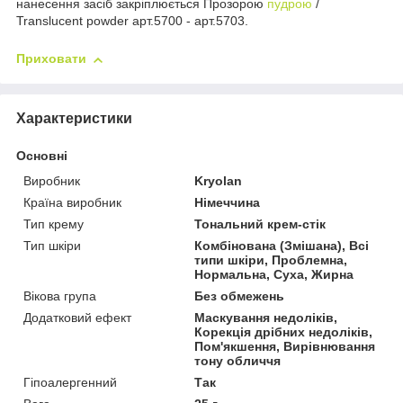
нанесення засіб закріплюється Прозорою
пудрою
/
Translucent powder арт.5700 - арт.5703.
Приховати
Характеристики
Основні
Виробник
Kryolan
Країна виробник
Німеччина
Тип крему
Тональний крем-стік
Тип шкіри
Комбінована (Змішана), Всі
типи шкіри, Проблемна,
Нормальна, Суха, Жирна
Вікова група
Без обмежень
Додатковий ефект
Маскування недоліків,
Корекція дрібних недоліків,
Пом'якшення, Вирівнювання
тону обличчя
Гіпоалергенний
Так