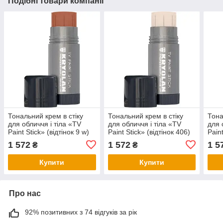
Подібні товари компанії
Тональний крем в стіку
Тональний крем в стіку
Тона
для обличчя і тіла «TV
для обличчя і тіла «TV
для 
Paint Stick» (відтінок 9 w)
Paint Stick» (відтінок 406)
Paint
1 572
1 572
1 5
₴
₴
Купити
Купити
Про нас
92% позитивних з 74 відгуків за рік