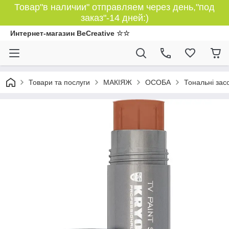
Товар"в наличии" отправляем через день,"под
заказ"-14 дней:)
Интернет-магазин BeCreative ☆☆
Товари та послуги
МАКІЯЖ
ОСОБА
Тональні зас