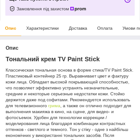
Замовлення під захистом
Опис
Характеристики
Доставка
Оплата
Умови п
Опис
Тональний крем TV Paint Stick
Классическая тональная основа в форме стика/TV Paint Stick.
Пластиковый контейнер 25 гр. Выравнивает цвет и фактуру
кожи лица. Обладает высокой покрывающей способностью,
что позволяет эффективно устранять незначительные,
средние и некоторые серьезные недостатки кожи. Стойко
держится даже под софитами. Рекомендуется использовать
для телевизионного
грима
, а также он отлично подходит для
выполнения макияжа в кино, на сцене, для видео- и
фотосъемок. Удобен для технологии коррекции /
моделирования лица благодаря комбинации контрастных
оттенков - светлого и темного. Тон у стіку - одне з найбільш
економічних у використанні тональних засобів. Після