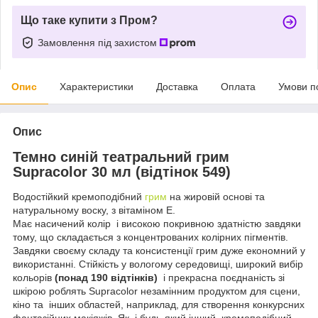
Що таке купити з Пром?
Замовлення під захистом
Опис
Характеристики
Доставка
Оплата
Умови п
Опис
Темно синій театральний грим
Supracolor 30 мл (відтінок 549)
Водостійкий кремоподібний
грим
на жировій основі та
натуральному воску, з вітаміном Е.
Має насичений колір і високою покривною здатністю завдяки
тому, що складається з концентрованих колірних пігментів.
Завдяки своєму складу та консистенції грим дуже економний у
використанні. Стійкість у вологому середовищі, широкий вибір
кольорів
(понад 190 відтінків)
і прекрасна поєднаність зі
шкірою роблять Supracolor незамінним продуктом для сцени,
кіно та інших областей, наприклад, для створення конкурсних