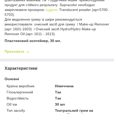
фантазійних макіяжів. Як і будь-який інший кремоподібний
продукт для стійкого результату Supracolor необхідно
закріплювати прозорою
пудрою
Translucent powder (арт.5700-
5703).
Для видалення гриму зі шкіри рекомендується
використовувати очисний засіб для гриму / Make-up Remover
(арт. 1601-1603) і Очисний засіб Hydro/Hydro Make-up
Remover Oil (арт. 1611 - 1613).
Пластиковий контейнер, 30 мл.
Приховати
Характеристики
Основні
Країна виробник
Німеччина
Гіпоалергенний
Так
Водостійкість
Так
Об`єм
30 мл
Тип засобу
Театральний грим на