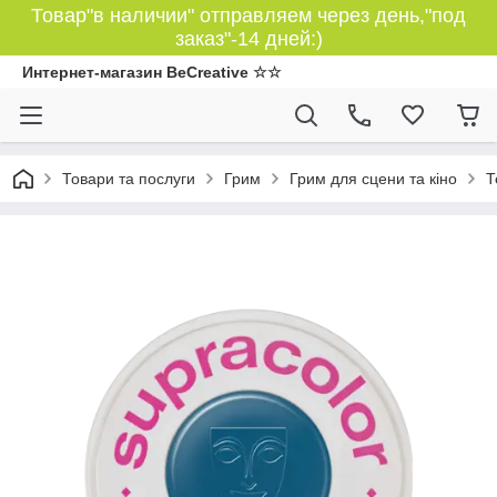
Товар"в наличии" отправляем через день,"под
заказ"-14 дней:)
Интернет-магазин BeCreative ☆☆
Товари та послуги
Грим
Грим для сцени та кіно
Т