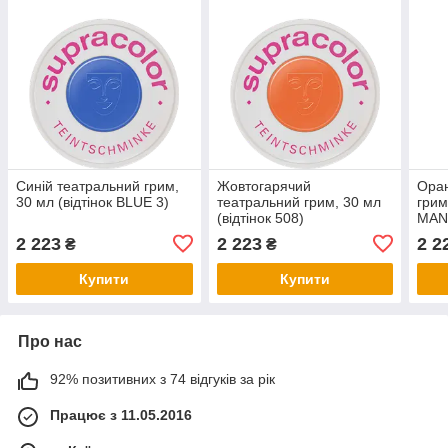
Синій театральний грим,
Жовтогарячий
Ора
30 мл (відтінок BLUE 3)
театральний грим, 30 мл
грим
(відтінок 508)
MAN
2 223
2 223
2 2
₴
₴
Купити
Купити
Про нас
92% позитивних з 74 відгуків за рік
Працює з 11.05.2016