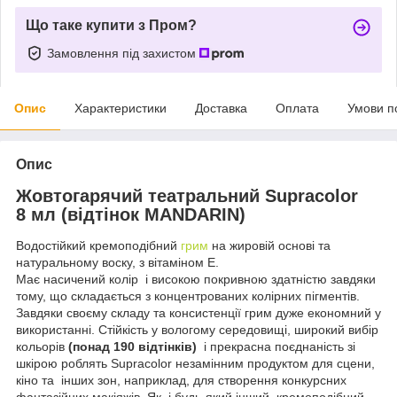
Що таке купити з Пром?
Замовлення під захистом
Опис
Характеристики
Доставка
Оплата
Умови п
Опис
Жовтогарячий театральний Supracolor
8 мл (відтінок MANDARIN)
Водостійкий кремоподібний
грим
на жировій основі та
натуральному воску, з вітаміном Е.
Має насичений колір і високою покривною здатністю завдяки
тому, що складається з концентрованих колірних пігментів.
Завдяки своєму складу та консистенції грим дуже економний у
використанні. Стійкість у вологому середовищі, широкий вибір
кольорів
(понад 190 відтінків)
і прекрасна поєднаність зі
шкірою роблять Supracolor незамінним продуктом для сцени,
кіно та інших зон, наприклад, для створення конкурсних