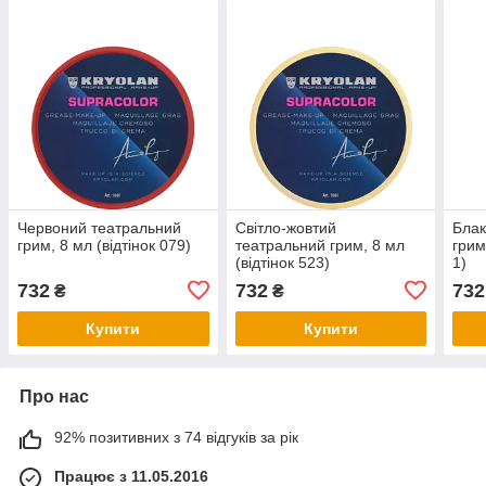
Червоний театральний
Світло-жовтий
Блак
грим, 8 мл (відтінок 079)
театральний грим, 8 мл
грим
(відтінок 523)
1)
732
732
732
₴
₴
Купити
Купити
Про нас
92% позитивних з 74 відгуків за рік
Працює з 11.05.2016