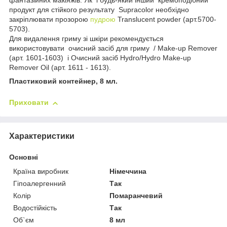
фантазійних макіяжів. Як і будь-який інший кремоподібний
продукт для стійкого результату Supracolor необхідно
закріплювати прозорою
пудрою
Translucent powder (арт.5700-
5703).
Для видалення гриму зі шкіри рекомендується
використовувати очисний засіб для гриму / Make-up Remover
(арт. 1601-1603) і Очисний засіб Hydro/Hydro Make-up
Remover Oil (арт. 1611 - 1613).
Пластиковий контейнер, 8 мл.
Приховати
Характеристики
Основні
Країна виробник
Німеччина
Гіпоалергенний
Так
Колір
Помаранчевий
Водостійкість
Так
Об`єм
8 мл