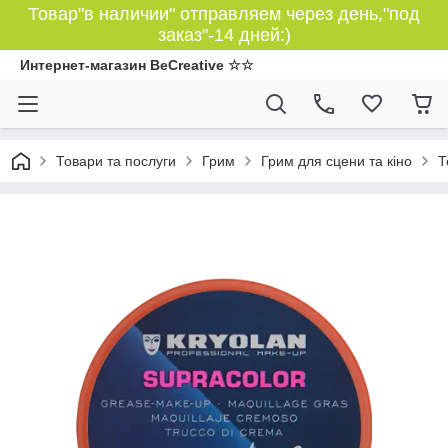
Товар"в наличии" отправляем через день,"под
заказ"-14 дней:)
Интернет-магазин BeCreative ☆☆
Товари та послуги
Грим
Грим для сцени та кіно
Т