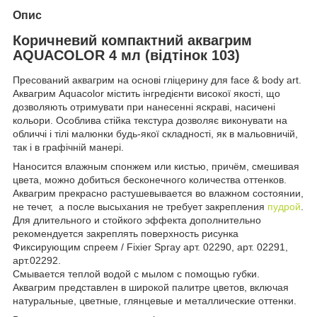
Опис
Коричневий компактний аквагрим
AQUACOLOR 4 мл (відтінок 103)
Пресований аквагрим на основі гліцерину для face & body art.
Аквагрим Aquacolor містить інгредієнти високої якості, що
дозволяють отримувати при нанесенні яскраві, насичені
кольори. Особлива стійка текстура дозволяє виконувати на
обличчі і тілі малюнки будь-якої складності, як в мальовничій,
так і в графічній манері.
Наносится влажным спонжем или кистью, причём, смешивая
цвета, можно добиться бесконечного количества оттенков.
Аквагрим прекрасно растушевывается во влажном состоянии,
не течет, а после высыхания не требует закрепления
пудрой
.
Для длительного и стойкого эффекта дополнительно
рекомендуется закреплять поверхность рисунка
Фиксирующим спреем / Fixier Spray арт. 02290, арт. 02291,
арт.02292.
Смывается теплой водой с мылом с помощью губки.
Аквагрим представлен в широкой палитре цветов, включая
натуральные, цветные, глянцевые и металлические оттенки.