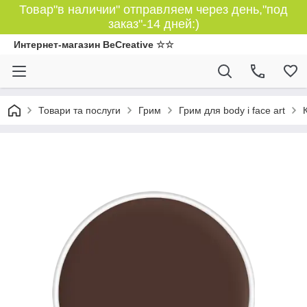
Товар"в наличии" отправляем через день,"под
заказ"-14 дней:)
Интернет-магазин BeCreative ☆☆
Товари та послуги
Грим
Грим для body і face art