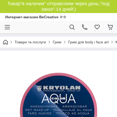
Товар"в наличии" отправляем через день,"под
заказ"-14 дней:)
Интернет-магазин BeCreative ☆☆
Товари та послуги
Грим
Грим для body і face art