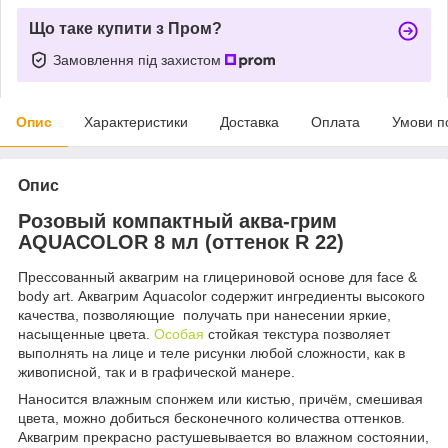
Що таке купити з Пром?
Замовлення під захистом
Опис
Характеристики
Доставка
Оплата
Умови п
Опис
Розовый компактный аква-грим
AQUACOLOR 8 мл (оттенок R 22)
Прессованный аквагрим на глицериновой основе для face &
body art. Аквагрим Aquacolor содержит ингредиенты высокого
качества, позволяющие получать при нанесении яркие,
насыщенные цвета.
Особая
стойкая текстура позволяет
выполнять на лице и теле рисунки любой сложности, как в
живописной, так и в графической манере.
Наносится влажным спонжем или кистью, причём, смешивая
цвета, можно добиться бесконечного количества оттенков.
Аквагрим прекрасно растушевывается во влажном состоянии,