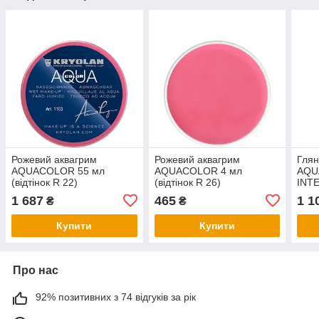
Рожевий аквагрим
Рожевий аквагрим
Глян
AQUACOLOR 55 мл
AQUACOLOR 4 мл
AQU
(відтінок R 22)
(відтінок R 26)
INT
(від
1 687
465
1 1
₴
₴
Купити
Купити
Про нас
92% позитивних з 74 відгуків за рік