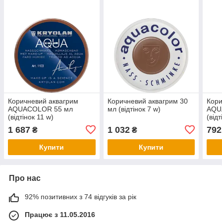
Коричневий аквагрим
Коричневий аквагрим 30
Кори
AQUACOLOR 55 мл
мл (відтінок 7 w)
AQU
(відтінок 11 w)
(від
1 687
1 032
792
₴
₴
Купити
Купити
Про нас
92% позитивних з 74 відгуків за рік
Працює з 11.05.2016