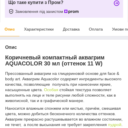
Що таке купити з Пром?
Замовлення під захистом
Опис
Характеристики
Доставка
Оплата
Умови п
Опис
Коричневый компактный аквагрим
AQUACOLOR 30 мл (оттенок 11 W)
Прессованный аквагрим на глицериновой основе для face &
body art. Аквагрим Aquacolor содержит ингредиенты высокого
качества, позволяющие получать при нанесении яркие,
насыщенные цвета.
Особая
стойкая текстура позволяет
выполнять на лице и теле рисунки любой сложности, как в
живописной, так и в графической манере.
Наносится влажным спонжем или кистью, причём, смешивая
цвета, можно добиться бесконечного количества оттенков.
Аквагрим прекрасно растушевывается во влажном состоянии,
не течет, а после высыхания не требует закрепления
пудрой
.