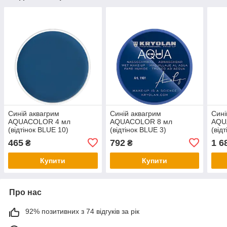
Синій аквагрим
Синій аквагрим
Сині
AQUACOLOR 4 мл
AQUACOLOR 8 мл
AQU
(відтінок BLUE 10)
(відтінок BLUE 3)
(від
465
792
1 6
₴
₴
Купити
Купити
Про нас
92% позитивних з 74 відгуків за рік