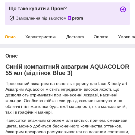
Що таке купити з Пром?
Замовлення під захистом
Опис
Характеристики
Доставка
Оплата
Умови п
Опис
Синій компактний аквагрим AQUACOLOR
55 мл (відтінок Blue 3)
Пресований аквагрим на основі гліцерину для face & body art.
Аквагрим Aquacolor містить інгредієнти високої якості, що
дозволяють отримувати при нанесенні яскраві, насичені
кольори. Особлива стійка текстура дозволяє виконувати на
обличчі і тілі малюнки будь-якої складності, як в мальовничій,
так і в графічній манері.
Наносится влажным спонжем или кистью, причём, смешивая
цвета, можно добиться бесконечного количества оттенков.
Аквагрим прекрасно растушевывается во влажном состоянии,