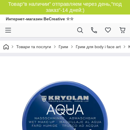
Товар"в наличии" отправляем через день,"под
заказ"-14 дней:)
Интернет-магазин BeCreative ☆☆
Товари та послуги
Грим
Грим для body і face art