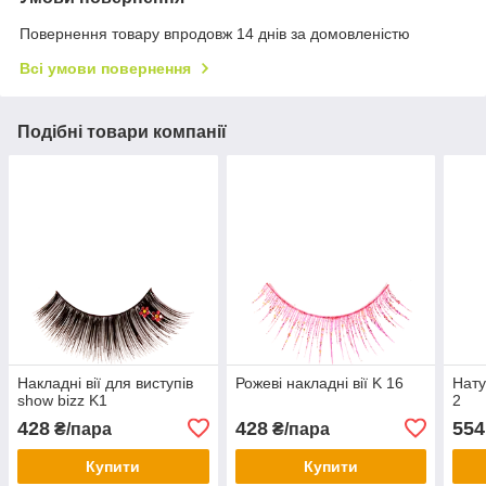
Повернення товару впродовж 14 днів за домовленістю
Всі умови повернення
Подібні товари компанії
Накладні вії для виступів
Рожеві накладні вії K 16
Нату
show bizz K1
2
428
428
554
₴/пара
₴/пара
Купити
Купити