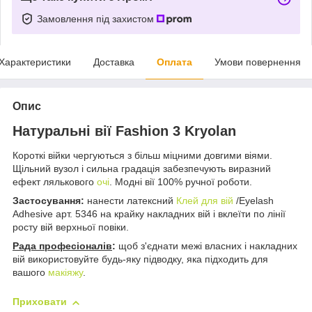
Замовлення під захистом
Характеристики
Доставка
Оплата
Умови повернення
Опис
Натуральні вії Fashion 3 Kryolan
Короткі війки чергуються з більш міцними довгими віями.
Щільний вузол і сильна градація забезпечують виразний
ефект лялькового
очі
. Модні вії 100% ручної роботи.
Застосування:
нанести латексний
Клей для вій
/Eyelash
Adhesive арт. 5346 на крайку накладних вій і вклеїти по лінії
росту вій верхньої повіки.
Рада професіоналів
:
щоб з'єднати межі власних і накладних
вій використовуйте будь-яку підводку, яка підходить для
вашого
макіяжу
.
Приховати