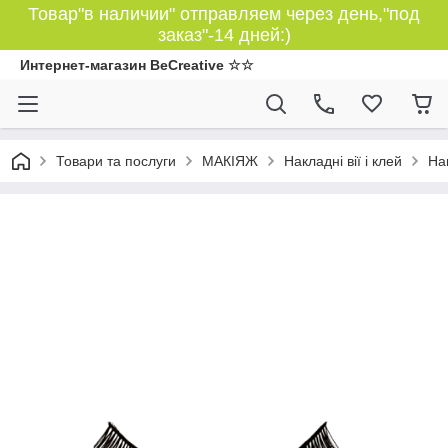
Товар"в наличии" отправляем через день,"под
заказ"-14 дней:)
Интернет-магазин BeCreative ☆☆
Товари та послуги
МАКІЯЖ
Накладні вії і клей
Нак