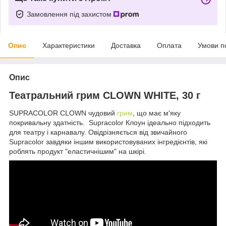
Замовлення під захистом
Опис
Характеристики
Доставка
Оплата
Умови п
Опис
Театральний грим CLOWN WHITE, 30 г
SUPRACOLOR CLOWN чудовий
грим
, що має м'яку
покривальну здатність.
Supracolor
Клоун
ідеально підходить
для
театру
і карнавалу
.
О
відрізняється від
звичайного
Supracolor
завдяки іншим
використовуваних
інгредієнтів
, які
роблять
продукт
"еластичнішим" на шкірі.