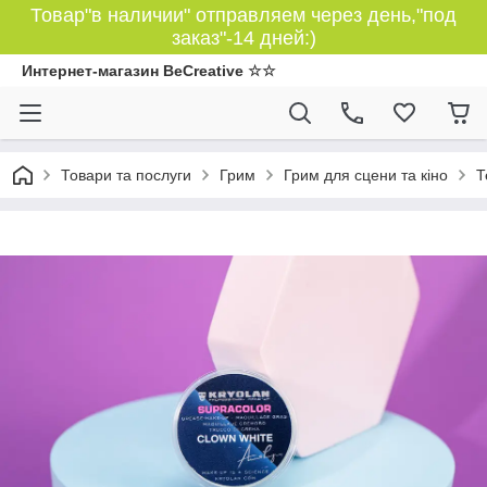
Товар"в наличии" отправляем через день,"под
заказ"-14 дней:)
Интернет-магазин BeCreative ☆☆
Товари та послуги
Грим
Грим для сцени та кіно
Т