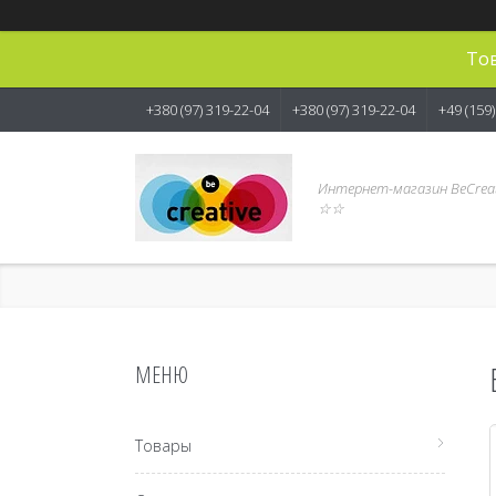
Тов
+380 (97) 319-22-04
+380 (97) 319-22-04
+49 (159
Интернет-магазин BeCreat
☆☆
Товары