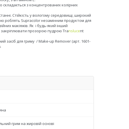
о складається з концентрованих колірних
танні. Стійкість у вологому середовищі, широкий
рою роблять Supracolor незамінним продуктом для
ійних макіяжів. Як і будь-який інший
но закріплювати прозорою пудрою Tra
nsluce
nt
й засіб для гриму / Make-up Remover (арт. 1601-
.
ина
льний грим на жировій основі