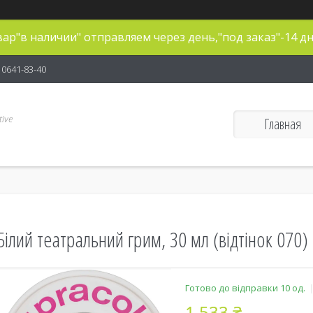
ар"в наличии" отправляем через день,"под заказ"-14 дн
) 0641-83-40
ive
Главная
Білий театральний грим, 30 мл (відтінок 070)
Готово до відправки 10 од.
1 533 ₴