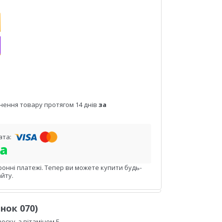
нення товару протягом 14 днів
за
ронні платежі. Тепер ви можете купити будь-
йту.
нок 070)
оску, з вітаміном Е.