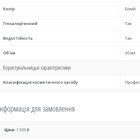
Колір
Білий
Гіпоалергенний
Так
Водостійкість
Так
Об`єм
30 мл
Користувальницькі характеристики
Класифікація косметичного засобу
Профес
Інформація для замовлення
Ціна:
1 533 ₴