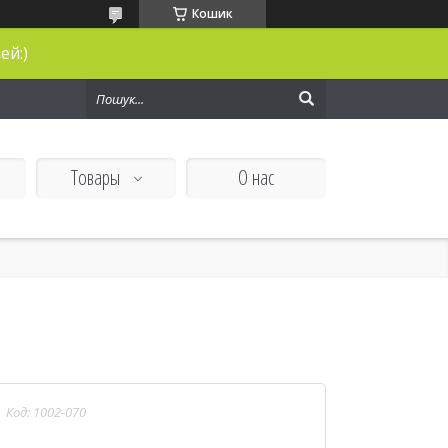
Кошик
ей:)
Товары
О нас
Код:
1002-070