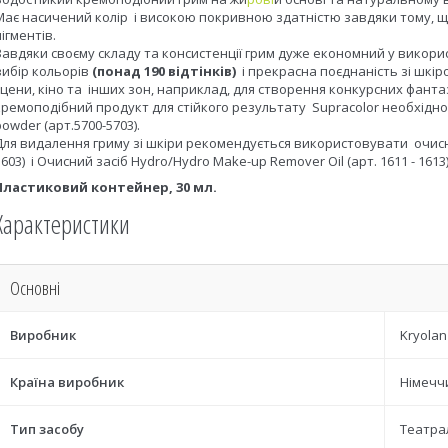
Має насичений колір і високою покривною здатністю завдяки тому, щ
пігментів.
Завдяки своєму складу та консистенції грим дуже економний у викорис
вибір кольорів
(понад 190 відтінків)
і прекрасна поєднаність зі шкі
сцени, кіно та інших зон, наприклад, для створення конкурсних фантаз
кремоподібний продукт для стійкого результату Supracolor необхід
powder (арт.5700-5703).
Для видалення гриму зі шкіри рекомендується використовувати очисни
1603) і Очисний засіб Hydro/Hydro Make-up Remover Oil (арт. 1611 - 1613)
Пластиковий контейнер, 30 мл.
Характеристики
Основні
Виробник
Kryolan
Країна виробник
Німечч
Тип засобу
Театра