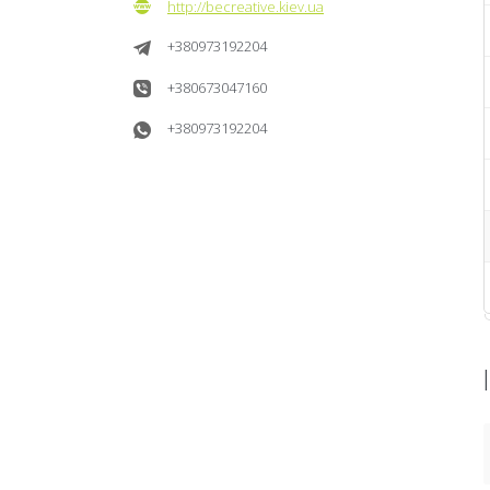
http://becreative.kiev.ua
+380973192204
+380673047160
+380973192204