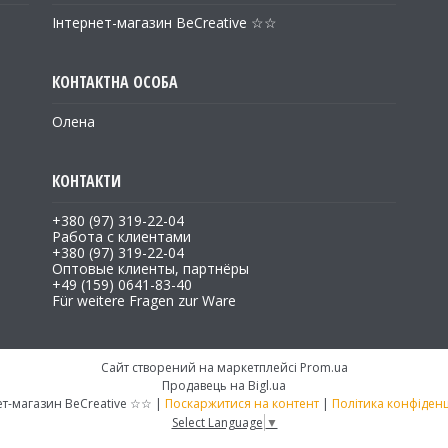
Інтернет-магазин BeCreative ☆☆
Олена
+380 (97) 319-22-04
Работа с клиентами
+380 (97) 319-22-04
Оптовые клиенты, партнёры
+49 (159) 0641-83-40
Für weitere Fragen zur Ware
Сайт створений на маркетплейсі
Prom.ua
Продавець на Bigl.ua
Інтернет-магазин BeCreative ☆☆ |
Поскаржитися на контент
|
Політика конфіденц
Select Language
▼