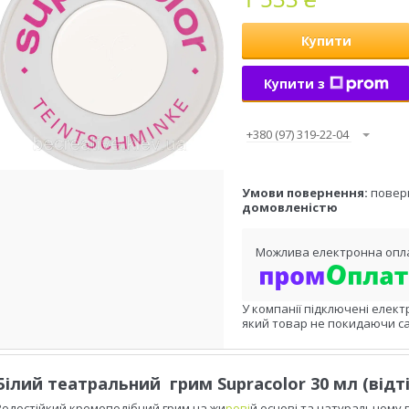
Купити
Купити з
+380 (97) 319-22-04
повер
домовленістю
У компанії підключені елект
який товар не покидаючи са
Білий театральний грим Supracolor 30 мл (відті
Водостійкий кремоподібний грим на жи
рові
й основі та натуральному в