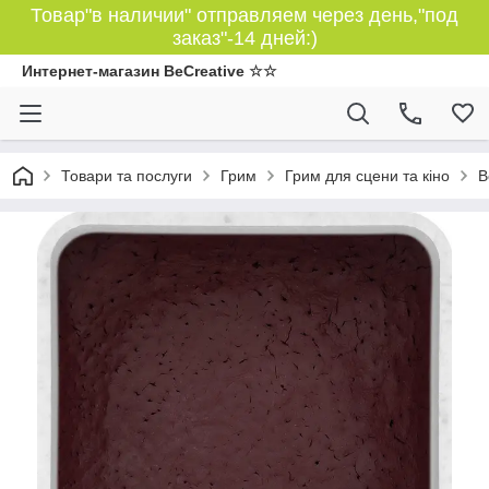
Товар"в наличии" отправляем через день,"под
заказ"-14 дней:)
Интернет-магазин BeCreative ☆☆
Товари та послуги
Грим
Грим для сцени та кіно
В