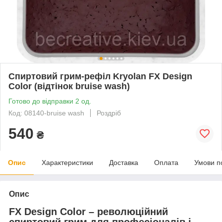
Спиртовий грим-рефіл Kryolan FX Design
Color (відтінок bruise wash)
Готово до відправки 2 од.
Код: 08140-bruise wash
Роздріб
540
₴
Опис
Характеристики
Доставка
Оплата
Умови п
Опис
FX Design Color – революційний
спиртовий грим для професіоналів і