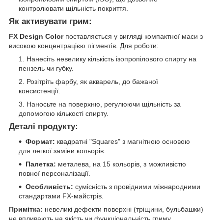
контролювати щільність покриття.
Як активувати грим:
FX Design Color
поставляється у вигляді компактної маси з
високою концентрацією пігментів. Для роботи:
Нанесіть невелику кількість ізопропілового спирту на
пензель чи губку.
Розітріть фарбу, як акварель, до бажаної
консистенції.
Наносьте на поверхню, регулюючи щільність за
допомогою кількості спирту.
Деталі продукту:
Формат:
квадратні "Squares" з магнітною основою
для легкої заміни кольорів.
Палетка:
металева, на 15 кольорів, з можливістю
повної персоналізації.
Особливість:
сумісність з провідними міжнародними
стандартами FX-майстрів.
Примітка:
невеликі дефекти поверхні (тріщини, бульбашки)
не впливають на якість чи функціональність гриму.