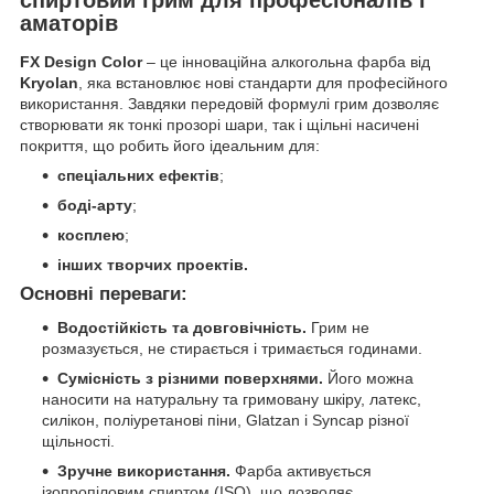
аматорів
FX Design Color
– це інноваційна алкогольна фарба від
Kryolan
, яка встановлює нові стандарти для професійного
використання. Завдяки передовій формулі грим дозволяє
створювати як тонкі прозорі шари, так і щільні насичені
покриття, що робить його ідеальним для:
спеціальних ефектів
;
боді-арту
;
косплею
;
інших творчих проектів.
Основні переваги:
Водостійкість та довговічність.
Грим не
розмазується, не стирається і тримається годинами.
Сумісність з різними поверхнями.
Його можна
наносити на натуральну та гримовану шкіру, латекс,
силікон, поліуретанові піни, Glatzan і Syncap різної
щільності.
Зручне використання.
Фарба активується
ізопропіловим спиртом (ISO), що дозволяє