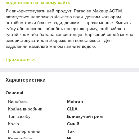
подивитися на нашому сайті.
Як використовувати цей продукт: Paradise Makeup AQTM
активується невеликою кількістю води. деяким кольорам
потрібно трохи більше води, деяким — трохи менше. Змочіть
губку або пензель і обробіть поверхню гриму, щоб вийшов
густий крем або бажана консистенція. Бар'єрний спрей можна
використовувати для збереження водостійкості. Для
видалення намильте милом і змийте водою.
Приховати
Характеристики
Основні
Виробник
Mehron
Країна виробник
США
Тип засобу
Блискучий грим
Колір
Синій
Гіпоалергенний
Так
Водостійкість
Ні