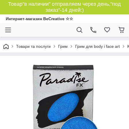
Товар"в наличии" отправляем через день,"под
заказ"-14 дней:)
Интернет-магазин BeCreative ☆☆
Товари та послуги
Грим
Грим для body і face art