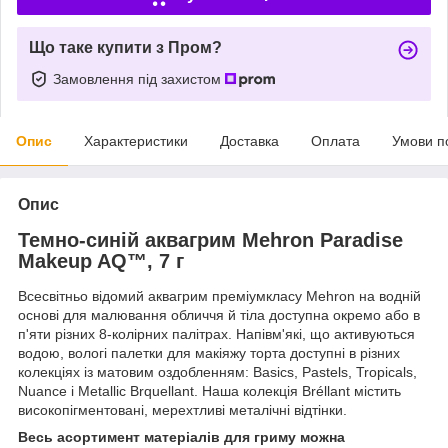
Що таке купити з Пром?
Замовлення під захистом
Опис
Характеристики
Доставка
Оплата
Умови п
Опис
Темно-синій аквагрим Mehron Paradise
Makeup AQ™, 7 г
Всесвітньо відомий аквагрим преміумкласу Mehron на водній
основі для малювання обличчя й тіла доступна окремо або в
п'яти різних 8-колірних палітрах. Напівм'які, що активуються
водою, вологі палетки для макіяжу торта доступні в різних
колекціях із матовим оздобленням: Basics, Pastels, Tropicals,
Nuance і Metallic Brquellant. Наша колекція Bréllant містить
високопігментовані, мерехтливі металічні відтінки.
Весь асортимент матеріалів для гриму можна