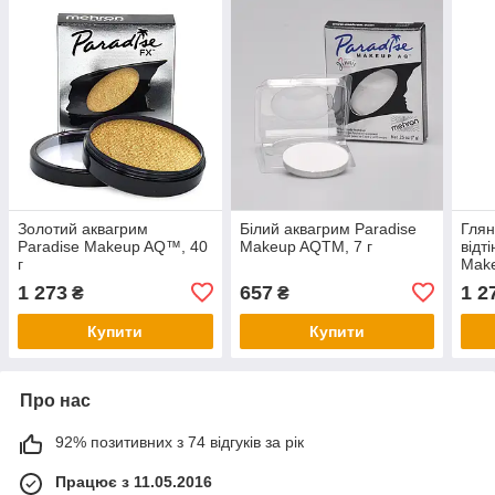
Золотий аквагрим
Білий аквагрим Paradise
Глян
Paradise Makeup AQ™, 40
Makeup AQTM, 7 г
відт
г
Make
1 273
657
1 2
₴
₴
Купити
Купити
Про нас
92% позитивних з 74 відгуків за рік
Працює з 11.05.2016