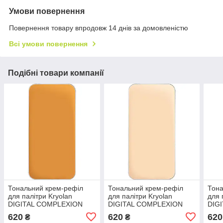
Умови повернення
Повернення товару впродовж 14 днів за домовленістю
Всі умови повернення
Подібні товари компанії
Тональний крем-рефіл
Тональний крем-рефіл
Тона
для палітри Kryolan
для палітри Kryolan
для 
DIGITAL COMPLEXION
DIGITAL COMPLEXION
DIG
(Y27)
(Y23)
(Y21
620
620
620
₴
₴