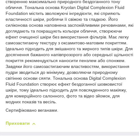
створенню максимально природного бездоганного тону
обличчя. Тональна основа Kryolan Digital Complexion Fluid
Foundation містить зволожуючі інгредієнти, які сприяють
еластичності шкіри, роблячи її свіжою та гладкою. Його
силіконова основа наповнена заспокійливими речовинами, які
доглядають та покращують кольори обличчя, створюючи
ефект очищеної шкіри без використання фільтрів. Має легку
самозастигаючу текстуру з оксамитово-матовим покриттям.
Ідеально підходить для змішаного та жирного типів шкіри. Для
досягнення бажаного напівпрозорого або середньої щільності
покриття рекомендується наносити пензлем або спонжем.
Завдяки його самозастигаючим властивостям, використання
пудри зводиться до мінімуму, дозволяючи природному
світінню основи сяяти. Тональна основа Digital Complexion
Fluid Foundation створює ефект бездоганної шовковистої
шкіри, тому ідеально підходить для повсякденного макіяжу,
для комерційного салонного, фото та відео зйомок, для
модних показів та весіль.
Сертифіковано веганами.
Приховати