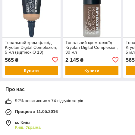
Тональний крем-флюїд
Тональний крем-флюїд
Тон
Kryolan Digital Complexion,
Kryolan Digital Complexion,
Kryo
5 мл (відтінок O 13)
30 мл
5 мл
565
2 145
565
₴
₴
Купити
Купити
Про нас
92% позитивних з 74 відгуків за рік
Працює з 11.05.2016
м. Київ
Київ, Україна