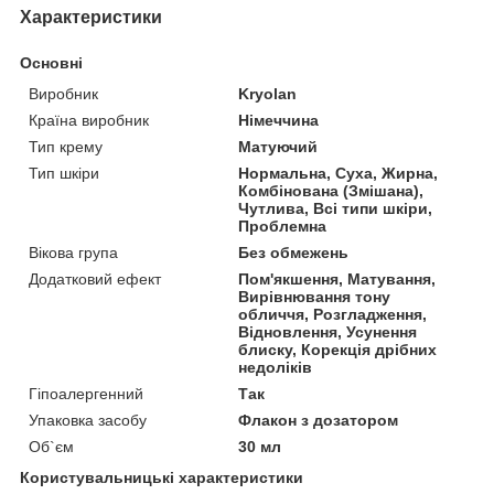
Характеристики
Основні
Виробник
Kryolan
Країна виробник
Німеччина
Тип крему
Матуючий
Тип шкіри
Нормальна, Суха, Жирна,
Комбінована (Змішана),
Чутлива, Всі типи шкіри,
Проблемна
Вікова група
Без обмежень
Додатковий ефект
Пом'якшення, Матування,
Вирівнювання тону
обличчя, Розгладження,
Відновлення, Усунення
блиску, Корекція дрібних
недоліків
Гіпоалергенний
Так
Упаковка засобу
Флакон з дозатором
Об`єм
30 мл
Користувальницькі характеристики