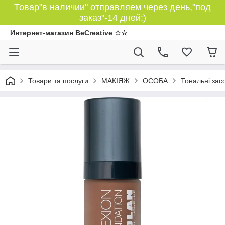
Товар"в наличии" отправляем через день,"под
заказ"-14 дней:)
Интернет-магазин BeCreative ☆☆
Товари та послуги
МАКІЯЖ
ОСОБА
Тональні зас