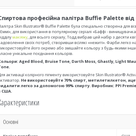
Спиртова професійна палітра Buffie Palette від S
Палітра Skin Illustrator® Buffie Palette була спеціально створена для 
«Еммі», для використання в популярному серіалі «Баффі - винищувачка 
відділу
макіяжу
, для всього серіалу, Тодд вибрав цей набір з десяти кві
задоволення своїх потреб, створивши всілякі «нежиті». Фарби легко 
Використовуйте його окремо або змішайте кольору з будь-якими іншим
власне унікальне поєднання кольорів.
Кольори: Aged Blood, Bruise Tone, Darth Moss, Ghastly, Light Mauve
Tone.
Для активації колірного пігменту використовуйте Skin Illustrator® Activat
активатор.
Не використовуйте 70% спирт, метилетилкетон, ацет
видалити легко за допомогою 99% спирту. Виробник: PPI Premiere
в США.
Характеристики
Основні