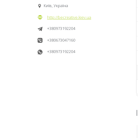
Київ, Україна
http://becreative.kiev.ua
+380973192204
+380673047160
+380973192204