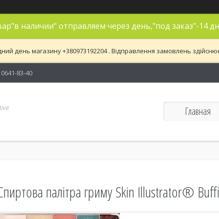
ар"в наличии" отправляем через день,"под заказ"-14 дн
дний день магазину +380973192204 . Відправлення замовлень здійснюєть
) 0641-83-40
ive
Главная
Спиртова палітра гриму Skin Illustrator® Buff