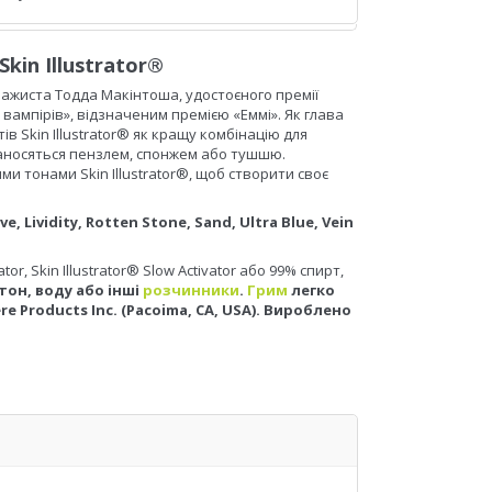
kin Illustrator®
візажиста Тодда Макінтоша, удостоєного премії
вампірів», відзначеним премією «Еммі». Як глава
тів Skin Illustrator® як кращу комбінацію для
наносяться пензлем, спонжем або тушшю.
и тонами Skin Illustrator®, щоб створити своє
, Lividity, Rotten Stone, Sand, Ultra Blue, Vein
or, Skin Illustrator® Slow Activator або 99% спирт,
он, воду або інші
розчинники
.
Грим
легко
 Products Inc. (Pacoima, CA, USA). Вироблено