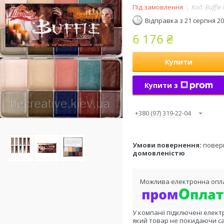
Під замовлення
Код:
Buffie 
Відправка з 21 серпня 2
6 176 ₴
Купити
Купити з
+380 (97) 319-22-04
повер
домовленістю
У компанії підключені елект
який товар не покидаючи са