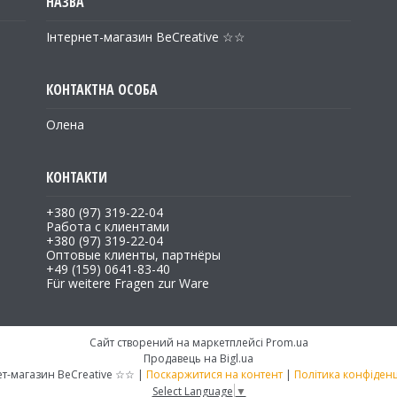
Інтернет-магазин BeCreative ☆☆
Олена
+380 (97) 319-22-04
Работа с клиентами
+380 (97) 319-22-04
Оптовые клиенты, партнёры
+49 (159) 0641-83-40
Für weitere Fragen zur Ware
Сайт створений на маркетплейсі
Prom.ua
Продавець на Bigl.ua
Інтернет-магазин BeCreative ☆☆ |
Поскаржитися на контент
|
Політика конфіденц
Select Language
▼