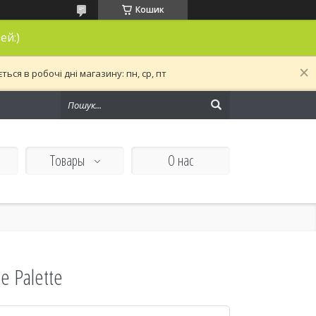
Кошик
ей:)
ся в робочі дні магазину: пн, ср, пт
Товары
О нас
ie Palette