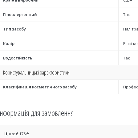
Країна виробник
США
Гіпоалергенний
Так
Тип засобу
Палітр
Колір
Різні к
Водостійкість
Так
Користувальницькі характеристики
Класифікація косметичного засобу
Профес
Інформація для замовлення
Ціна:
6 176 ₴