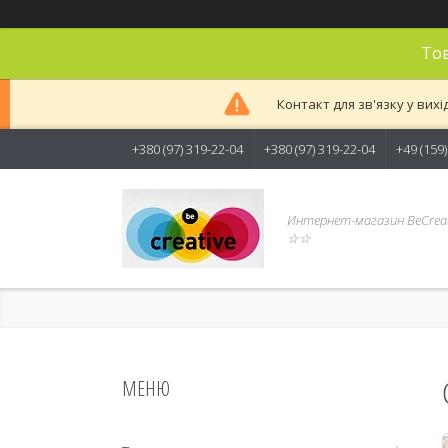
Тов
Контакт для зв'язку у вихі
+380 (97) 319-22-04
+380 (97) 319-22-04
+49 (159
Интернет-магазин BeCreat
☆☆