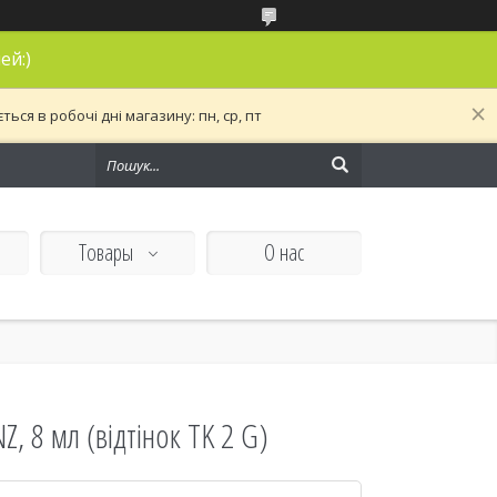
ей:)
ся в робочі дні магазину: пн, ср, пт
Товары
О нас
 8 мл (відтінок TK 2 G)