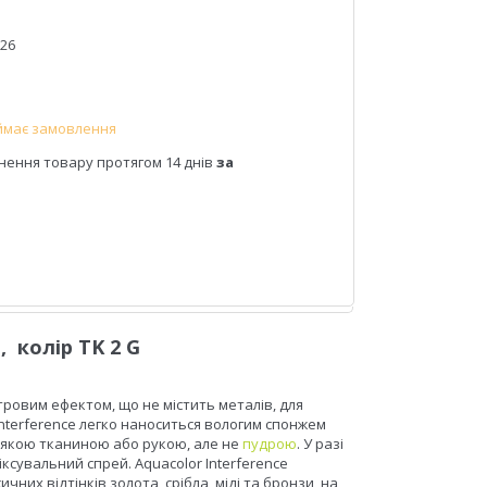
026
ймає замовлення
нення товару протягом 14 днів
за
колір TK 2 G
ровим ефектом, що не містить металів, для
 Interference легко наноситься вологим спонжем
м'якою тканиною або рукою, але не
пудрою
. У разі
сувальний спрей. Aquacolor Interference
сичних відтінків золота, срібла, міді та бронзи, на