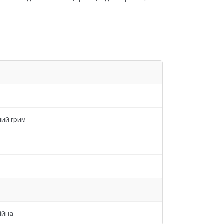
чий грим
ійна