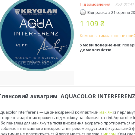
Під замовлення
Код:
01141
Відправка з 21 серпня 2
1 109 ₴
Компанія тимчасово не при
повер
домовленістю
Глянсовий аквагрим AQUACOLOR INTERFERENZ, 
Aquacolor Interferenz — це знежирений компактний
макіяж
із перламут
створення чарівних вражень від макіяжу на обличчі та тілі. Aquacolor
або пензлем для макіяжу та після висихання акуратно протирається 
особливо інтенсивного використання рекомендується фіксувальний фік
практично не розтріскується й легко миється водою з
милом
. Крім кла