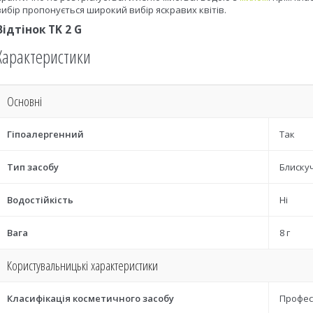
вибір пропонується широкий вибір яскравих квітів.
Відтінок TK 2 G
Характеристики
Основні
Гіпоалергенний
Так
Тип засобу
Блиску
Водостійкість
Ні
Вага
8 г
Користувальницькі характеристики
Класифікація косметичного засобу
Профес