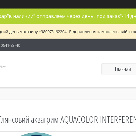
ар"в наличии" отправляем через день,"под заказ"-14 дн
дний день магазину +380973192204 . Відправлення замовлень здійснюєть
) 0641-83-40
ive
Главная
Глянсовий аквагрим AQUACOLOR INTERFERENZ,