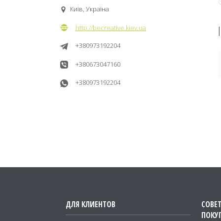
Київ, Україна
http://becreative.kiev.ua
+380973192204
+380673047160
+380973192204
ДЛЯ КЛИЕНТОВ
СОВЕ
ПОКУ