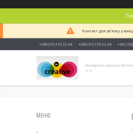
Тов
Контакт для зв'язку у вихі
+380 (97) 319-22-04
+380 (97) 319-22-04
+49 (159
Интернет-магазин BeCreat
☆☆