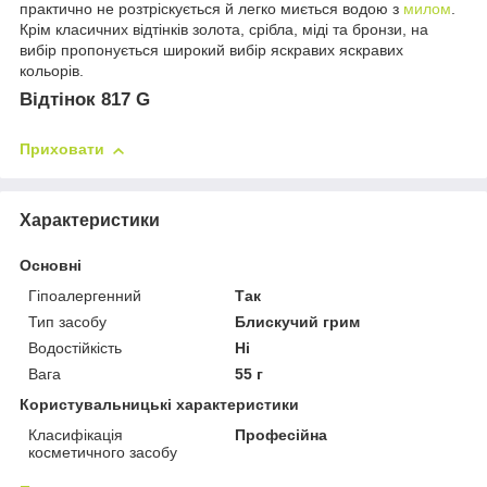
практично не розтріскується й легко миється водою з
милом
.
Крім класичних відтінків золота, срібла, міді та бронзи, на
вибір пропонується широкий вибір яскравих яскравих
кольорів.
Відтінок 817 G
Приховати
Характеристики
Основні
Гіпоалергенний
Так
Тип засобу
Блискучий грим
Водостійкість
Ні
Вага
55 г
Користувальницькі характеристики
Класифікація
Професійна
косметичного засобу