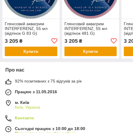
Глянсовий аквагрим
Глянсовий аквагрим
Глян
INTERFERENZ, 55 мл
INTERFERENZ, 55 мл
INT
(відтінок G 83 G)
(відтінок 481 G)
(від
3 205
3 205
3 2
₴
₴
Купити
Купити
Про нас
92% позитивних з 75 відгуків за рік
Працює з 11.05.2016
м. Київ
Київ, Україна
Контакти
Сьогодні працює з 10:00 до 18:00