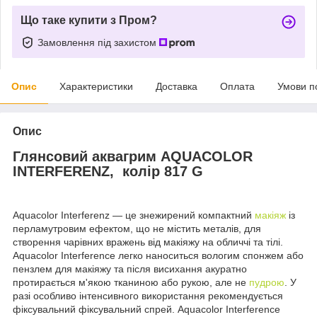
Що таке купити з Пром?
Замовлення під захистом
Опис
Характеристики
Доставка
Оплата
Умови п
Опис
Глянсовий аквагрим AQUACOLOR
INTERFERENZ, колір 817 G
Aquacolor Interferenz — це знежирений компактний
макіяж
із
перламутровим ефектом, що не містить металів, для
створення чарівних вражень від макіяжу на обличчі та тілі.
Aquacolor Interference легко наноситься вологим спонжем або
пензлем для макіяжу та після висихання акуратно
протирається м'якою тканиною або рукою, але не
пудрою
. У
разі особливо інтенсивного використання рекомендується
фіксувальний фіксувальний спрей. Aquacolor Interference