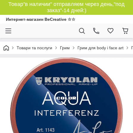
Товар"в наличии" отправляем через день,"под
заказ"-14 дней:)
Интернет-магазин BeCreative ☆☆
Товари та послуги
Грим
Грим для body і face art