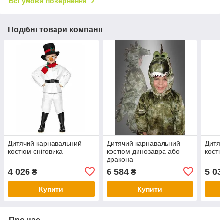
Всі умови повернення
Подібні товари компанії
Дитячий карнавальний
Дитячий карнавальний
Дитя
костюм сніговика
костюм динозавра або
кост
дракона
4 026
6 584
5 0
₴
₴
Купити
Купити
Про нас