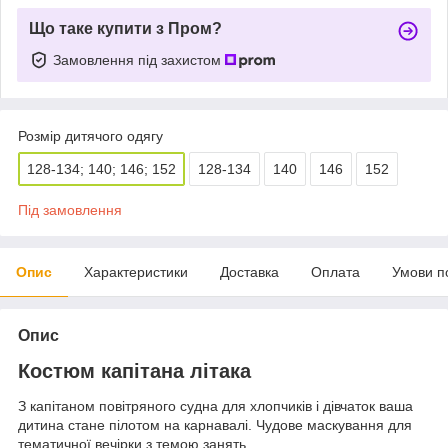
Що таке купити з Пром?
Замовлення під захистом
Розмір дитячого одягу
128-134; 140; 146; 152
128-134
140
146
152
Під замовлення
Опис
Характеристики
Доставка
Оплата
Умови п
Опис
Костюм капітана літака
З капітаном повітряного судна для хлопчиків і дівчаток ваша
дитина стане пілотом на карнавалі. Чудове маскування для
тематичної вечірки з темою занять.