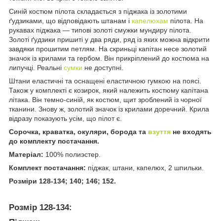
Синій костюм пілота складається з піджака із золотими
ґудзиками, що відповідають штанам і
капелюхам
пілота. На
рукавах піджака — типові золоті смужки мундиру пілота.
Золоті ґудзики пришиті у два ряди, ряд із яких можна відкрити
завдяки прошитим петлям. На скриньці капітан несе золотий
значок із крилами та гербом. Він прикріплений до костюма на
липучці. Реальні
сумки
не доступні.
Штани еластичні та оснащені еластичною гумкою на поясі.
Також у комплекті є козирок, який належить костюму капітана
літака. Він темно-синій, як костюм, щит зроблений із чорної
тканини. Знову ж, золотий значок із крилами доречний. Крила
відразу показують усім, що пілот є.
Сорочка, краватка, окуляри, борода та
взуття
не входять
до комплекту постачання.
Матеріал:
100% полиэстер.
Комплект постачання:
піджак, штани, капелюх, 2 шпильки.
Розміри 128-134; 140; 146; 152.
Розмір 128-134: