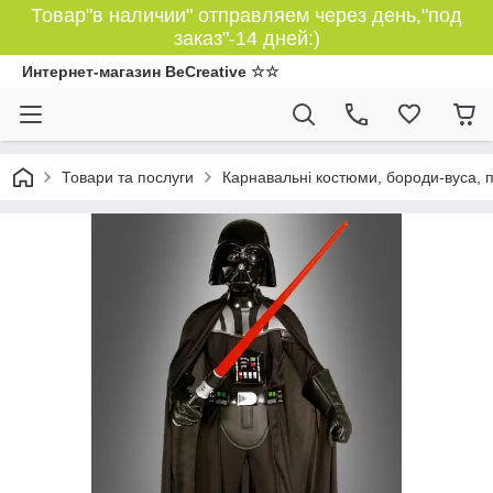
Товар"в наличии" отправляем через день,"под
заказ"-14 дней:)
Интернет-магазин BeCreative ☆☆
Товари та послуги
Карнавальні костюми, бороди-вуса, 