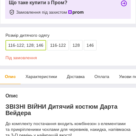
Що таке купити з Пром?
Замовлення під захистом
Розмір дитячого одягу
116-122; 128; 146
116-122
128
146
Під замовлення
Опис
Характеристики
Доставка
Оплата
Умови п
Опис
ЗВІЗНІ ВІЙНИ Дитячий костюм Дарта
Вейдера
До комплекту постачання входить комбінезон з елементами
та прикріпленими чохлами для черевиків, накидка, напівмаска
та 3-D ремінь у найкращій якості!