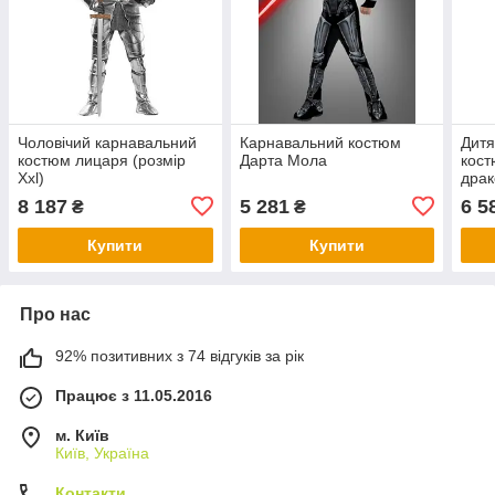
Чоловічий карнавальний
Карнавальний костюм
Дитя
костюм лицаря (розмір
Дарта Мола
кост
Xxl)
дра
8 187
5 281
6 5
₴
₴
Купити
Купити
Про нас
92% позитивних з 74 відгуків за рік
Працює з 11.05.2016
м. Київ
Київ, Україна
Контакти