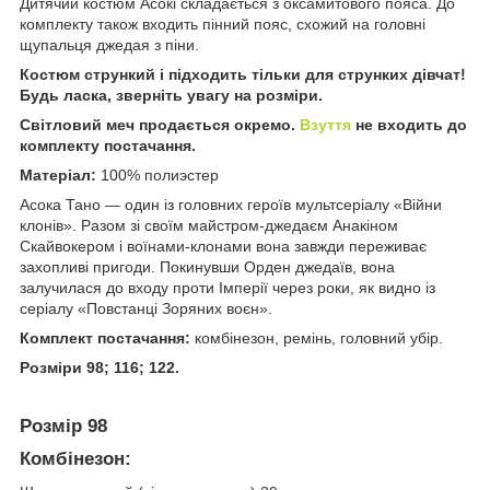
Дитячий костюм Асокі складається з оксамитового пояса. До
комплекту також входить пінний пояс, схожий на головні
щупальця джедая з піни.
Костюм стрункий і підходить тільки для струнких дівчат!
Будь ласка, зверніть увагу на розміри.
Світловий меч продається окремо.
Взуття
не входить до
комплекту постачання.
Матеріал:
100% полиэстер
Асока Тано — один із головних героїв мультсеріалу «Війни
клонів». Разом зі своїм майстром-джедаєм Анакіном
Скайвокером і воїнами-клонами вона завжди переживає
захопливі пригоди. Покинувши Орден джедаїв, вона
залучилася до входу проти Імперії через роки, як видно із
серіалу «Повстанці Зоряних воєн».
Комплект постачання:
комбінезон, ремінь, головний убір.
Розміри 98; 116; 122.
Розмір 98
Комбінезон: