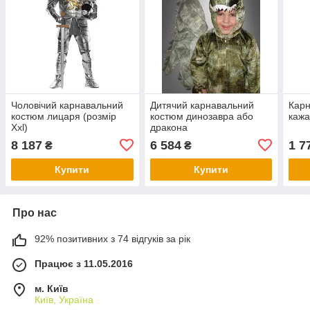
Чоловічий карнавальний
Дитячий карнавальний
Карн
костюм лицаря (розмір
костюм динозавра або
кажа
Xxl)
дракона
8 187
6 584
1 7
₴
₴
Купити
Купити
Про нас
92% позитивних з 74 відгуків за рік
Працює з 11.05.2016
м. Київ
Київ, Україна