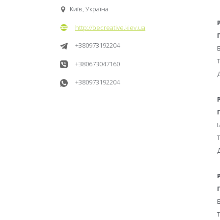
Київ, Україна
http://becreative.kiev.ua
+380973192204
Т
+380673047160
+380973192204
Т
Т