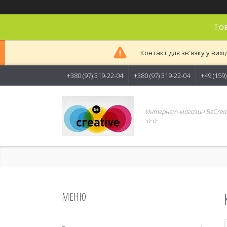
Тов
Контакт для зв'язку у вихі
+380 (97) 319-22-04
+380 (97) 319-22-04
+49 (159
Интернет-магазин BeCreat
☆☆