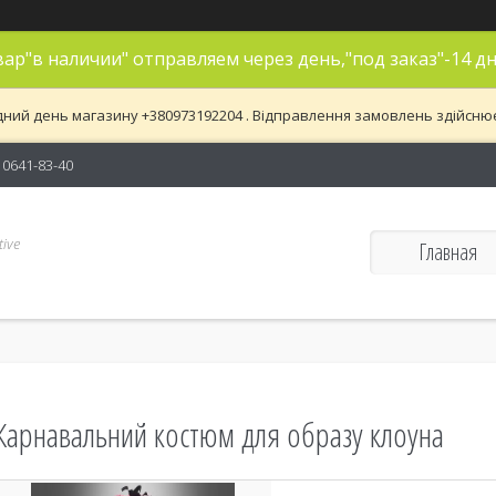
ар"в наличии" отправляем через день,"под заказ"-14 дн
дний день магазину +380973192204 . Відправлення замовлень здійснюєть
) 0641-83-40
ive
Главная
Карнавальний костюм для образу клоуна