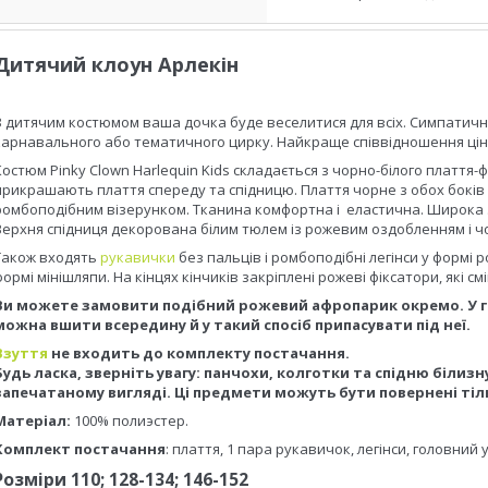
Дитячий клоун Арлекін
З дитячим костюмом ваша дочка буде веселитися для всіх. Симпатичн
карнавального або тематичного цирку. Найкраще співвідношення ціни 
Костюм Pinky Clown Harlequin Kids складається з чорно-білого плаття-
прикрашають плаття спереду та спідницю. Плаття чорне з обох боків 
ромбоподібним візерунком. Тканина комфортна і еластична. Широка з
Верхня спідниця декорована білим тюлем із рожевим оздобленням і 
Також входять
рукавички
без пальців і ромбоподібні легінси у формі
формі мінішляпи. На кінцях кінчиків закріплені рожеві фіксатори, які с
Ви можете замовити подібний рожевий афропарик окремо. У го
можна вшити всередину й у такий спосіб припасувати під неї.
Взуття
не входить до комплекту постачання.
Будь ласка, зверніть увагу: панчохи, колготки та спідню білиз
запечатаному вигляді. Ці предмети можуть бути повернені тіл
Матеріал:
100% полиэстер.
Комплект постачання
: плаття, 1 пара рукавичок, легінси, головний 
Розміри 110; 128-134; 146-152