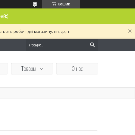
Кошик
ей:)
ся в робочі дні магазину: пн, ср, пт
Товары
О нас