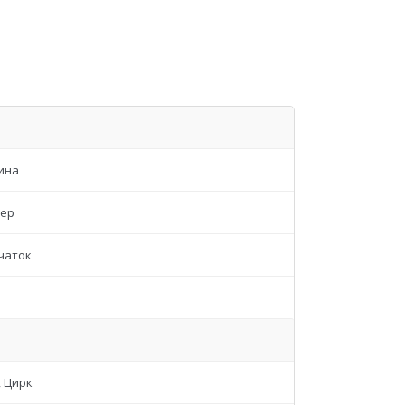
ина
тер
вчаток
, Цирк