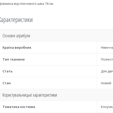
Довжина від плечового шва 74 см.
Характеристики
Основні атрибути
Країна виробник
Німечч
Тип тканини
Поліес
Стать
Для ді
Стан
Новий
Користувальницькі характеристики
Тематика костюма
Клоуни