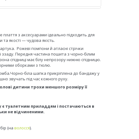
е плаття з аксесуарами ідеально підходить для
та якості — чудова якість.
фартука. Рожеві помпони й атласні стрічки
і ззаду. Передня частина пошита з чорно-білим
она спідниці має білу непрозору нижню спідницю.
чорними оборками з тюлю.
 ромба.Чорно-біла шапка прикріплена до бандажу у
мішно звучать під час кожного руху.
лові дитини трохи меншого розміру її
ну є туалетним приладдям і постачаються в
ьки не відчиненими.
убір (на
волосся
).