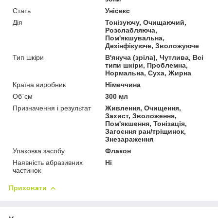
Стать
Унісекс
Дія
Тонізуючу, Очищаючий,
Розслабляюча,
Пом'якшувальна,
Дезінфікуюче, Зволожуюче
Тип шкіри
В'януча (зріла), Чутлива, Всі
типи шкіри, Проблемна,
Нормальна, Суха, Жирна
Країна виробник
Німеччина
Об`єм
300 мл
Призначення і результат
Живлення, Очищення,
Захист, Зволоження,
Пом'якшення, Тонізація,
Загоєння ран/тріщинок,
Знезараження
Упаковка засобу
Флакон
Наявність абразивних
Ні
частинок
Приховати