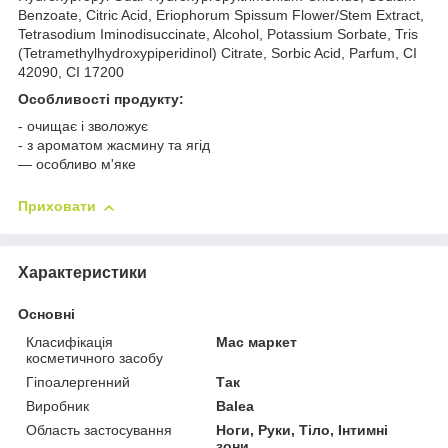
Benzoate, Citric Acid, Eriophorum Spissum Flower/Stem Extract,
Tetrasodium Iminodisuccinate, Alcohol, Potassium Sorbate, Tris
(Tetramethylhydroxypiperidinol) Citrate, Sorbic Acid, Parfum, CI
42090, CI 17200
Особливості продукту:
- очищає і зволожує
- з ароматом жасмину та ягід
— особливо м'яке
Приховати
Характеристики
Основні
Класифікація
Мас маркет
косметичного засобу
Гіпоалергенний
Так
Виробник
Balea
Область застосування
Ноги, Руки, Тіло, Інтимні
зони