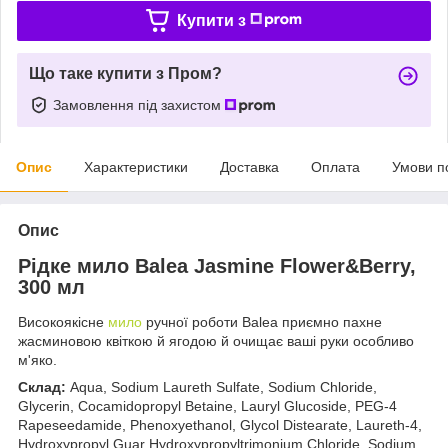
Купити з
Що таке купити з Пром?
Замовлення під захистом
Опис
Характеристики
Доставка
Оплата
Умови п
Опис
Рідке мило Balea Jasmine Flower&Berry,
300 мл
Високоякісне
мило
ручної роботи Balea приємно пахне
жасминовою квіткою й ягодою й очищає ваші руки особливо
м'яко.
Склад:
Aqua, Sodium Laureth Sulfate, Sodium Chloride,
Glycerin, Cocamidopropyl Betaine, Lauryl Glucoside, PEG-4
Rapeseedamide, Phenoxyethanol, Glycol Distearate, Laureth-4,
Hydroxypropyl Guar Hydroxypropyltrimonium Chloride, Sodium