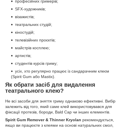
професійних гримерів;
SFX-художників;
візажистів;
театральних студій;
кіностудій;
телевізійних проєктів;
майстрів косплею;
артистів;
студентів курсів гриму;
усіх, хто регулярно працює із сандарачним клеєм
(Spirit Gum або Mastix).
Як обрати засіб для видалення
театрального клею?
Не всі засоби для зняття гриму однаково ефективні. Вибір
залежить від того, який саме клей використовувався для
фіксації протезів, бороди, Bald Cap чи інших елементів.
Spirit Gum Remover & Thinner Kryolan
рекомендується,
якщо ви працюєте з клеями на основі натуральних смол,