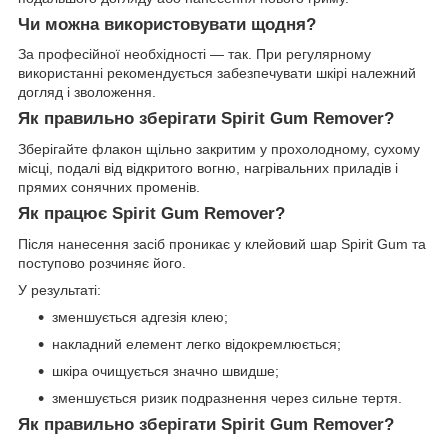
Чи можна використовувати щодня?
За професійної необхідності — так. При регулярному
використанні рекомендується забезпечувати шкірі належний
догляд і зволоження.
Як правильно зберігати Spirit Gum Remover?
Зберігайте флакон щільно закритим у прохолодному, сухому
місці, подалі від відкритого вогню, нагрівальних приладів і
прямих сонячних променів.
Як працює Spirit Gum Remover?
Після нанесення засіб проникає у клейовий шар Spirit Gum та
поступово розчиняє його.
У результаті:
зменшується адгезія клею;
накладний елемент легко відокремлюється;
шкіра очищується значно швидше;
зменшується ризик подразнення через сильне тертя.
Як правильно зберігати Spirit Gum Remover?