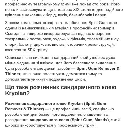
професійному театральному гримі вже понад сто років. Його
почали застосовувати ще в театрах XIX століття для надійного
кріплення накладних борід, вусів, бакенбардів і перук.
З розвитком кінематографа та телебачення Spirit Gum став
одним із найважливіших матеріалів професійних гримерів.
Сьогодні він широко використовується під час створення
театральних постановок, художніх фільмів, телевізійних шоу,
опери, балету, циркових вистав, історичних реконструкцій,
косплею та SFX-гриму.
Оскільки після висихання сандарачний клей утворює дуже
міцне з'єднання зі шкірою, для його безпечного видалення
були розроблені спеціальні засоби —
Spirit Gum Remover &
Thinner
, які значно полегшують демонтаж гриму та
допомагають уникнути подразнення шкіри.
Що таке розчинник сандарачного клею
Kryolan?
Розчинник сандарачного клею Kryolan (Spirit Gum
Remover & Thinner)
— це професійний засіб, спеціально
розроблений для безпечного видалення, очищення та
розрідження
сандарачного клею (Spirit Gum, Mastix)
, який
широко використовується у професійному гримі,