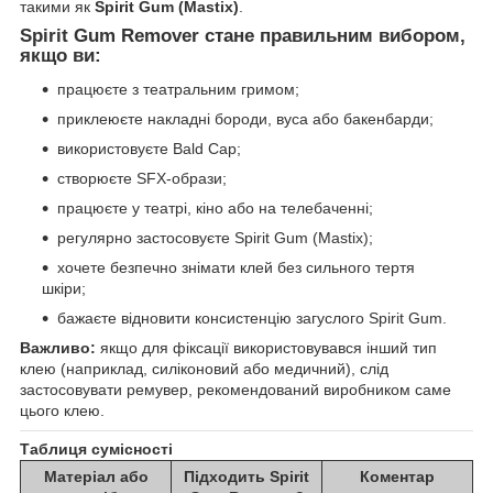
такими як
Spirit Gum (Mastix)
.
Spirit Gum Remover стане правильним вибором,
якщо ви:
працюєте з театральним гримом;
приклеюєте накладні бороди, вуса або бакенбарди;
використовуєте Bald Cap;
створюєте SFX-образи;
працюєте у театрі, кіно або на телебаченні;
регулярно застосовуєте Spirit Gum (Mastix);
хочете безпечно знімати клей без сильного тертя
шкіри;
бажаєте відновити консистенцію загуслого Spirit Gum.
Важливо:
якщо для фіксації використовувався інший тип
клею (наприклад, силіконовий або медичний), слід
застосовувати ремувер, рекомендований виробником саме
цього клею.
Таблиця сумісності
Матеріал або
Підходить Spirit
Коментар