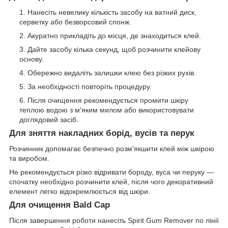
Нанесіть невелику кількість засобу на ватний диск,
серветку або безворсовий спонж.
Акуратно прикладіть до місця, де знаходиться клей.
Дайте засобу кілька секунд, щоб розчинити клейову
основу.
Обережно видаліть залишки клею без різких рухів.
За необхідності повторіть процедуру.
Після очищення рекомендується промити шкіру
теплою водою з м'яким милом або використовувати
доглядовий засіб.
Для зняття накладних борід, вусів та перук
Розчинник допомагає безпечно розм'якшити клей між шкірою
та виробом.
Не рекомендується різко відривати бороду, вуса чи перуку —
спочатку необхідно розчинити клей, після чого декоративний
елемент легко відокремлюється від шкіри.
Для очищення Bald Cap
Після завершення роботи нанесіть Spirit Gum Remover по лінії