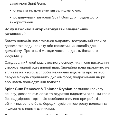
закріплені Spirit Gum;
очищати інструменти від залишків клею;
розріджувати загуслий Spirit Gum для подальшого
використання.
Чому важливо використовувати спеціальний
розчинник?
Багато новачків намагаються видалити театральний клей за
допомогою води, спирту або косметичних засобів для
демакіяжу. Проте такі методи часто не дають бажаного
результату.
Сандарачний клей має смолисту основу, яка після висихання
утворює міцний адгезивний шар. Звичайна вода практично не
впливає на нього, а спроби механічно відклеїти протез або
перуку можуть спричинити дискомфорт, подразнення шкіри
або навіть пошкодження волосся.
Spirit Gum Remover & Thinner Kryolan
розчиняє клейову
основу, дозволяючи легко та акуратно видалити залишки клею
без надмірного тертя. Це особливо важливо при роботі з
обличчям, зоною брів, бороди, вусів, лінією росту волосся та
іншими чутливими ділянками.