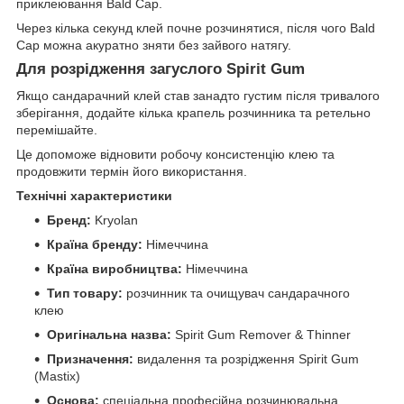
приклеювання Bald Cap.
Через кілька секунд клей почне розчинятися, після чого Bald
Cap можна акуратно зняти без зайвого натягу.
Для розрідження загуслого Spirit Gum
Якщо сандарачний клей став занадто густим після тривалого
зберігання, додайте кілька крапель розчинника та ретельно
перемішайте.
Це допоможе відновити робочу консистенцію клею та
продовжити термін його використання.
Технічні характеристики
Бренд:
Kryolan
Країна бренду:
Німеччина
Країна виробництва:
Німеччина
Тип товару:
розчинник та очищувач сандарачного
клею
Оригінальна назва:
Spirit Gum Remover & Thinner
Призначення:
видалення та розрідження Spirit Gum
(Mastix)
Основа:
спеціальна професійна розчинювальна