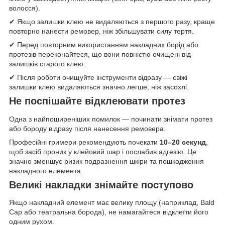
волосся).
✔ Якщо залишки клею не видаляються з першого разу, краще
повторно нанести ремовер, ніж збільшувати силу тертя.
✔ Перед повторним використанням накладних борід або
протезів переконайтеся, що вони повністю очищені від
залишків старого клею.
✔ Після роботи очищуйте інструменти відразу — свіжі
залишки клею видаляються значно легше, ніж засохлі.
Не поспішайте відклеювати протез
Одна з найпоширеніших помилок — починати знімати протез
або бороду відразу після нанесення ремовера.
Професійні гримери рекомендують почекати
10–20 секунд
,
щоб засіб проник у клейовий шар і послабив адгезію. Це
значно зменшує ризик подразнення шкіри та пошкодження
накладного елемента.
Великі накладки знімайте поступово
Якщо накладний елемент має велику площу (наприклад, Bald
Cap або театральна борода), не намагайтеся відклеїти його
одним рухом.