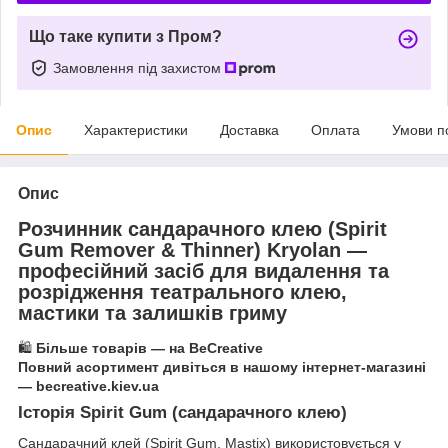
Що таке купити з Пром?
Замовлення під захистом
Опис
Характеристики
Доставка
Оплата
Умови п
Опис
Розчинник сандарачного клею (Spirit
Gum Remover & Thinner) Kryolan —
професійний засіб для видалення та
розрідження театрального клею,
мастики та залишків гриму
🛍️
Більше товарів — на BeCreative
Повний асортимент дивіться в нашому інтернет-магазині
— becreative.kiev.ua
Історія Spirit Gum (сандарачного клею)
Сандарачний клей (Spirit Gum, Mastix) використовується у