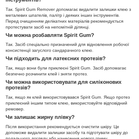
Так. Spirit Gum Remover допомагає видалити залишки клею з
металевих шпателів, палітр і деяких інших інструментів.
Перед очищенням делікатних матеріалів рекомендується
протестувати засіб на непомітній ділянці.
Чи можна розбавляти Spirit Gum?
Так. Засіб спеціально призначений для відновлення робочої
консистенції загуслого сандарачного клею.
Чи підходить для латексних протезів?
Так, якщо вони були приклеєні Spirit Gum. Засіб допомагає
безпечно розчинити клей і зняти протез.
Чи можна використовувати для силіконових
протезів?
Так, якщо як клей використовувався Spirit Gum. Якщо протез
приклеєний іншим типом клею, використовуйте відповідний
ремовер.
Чи залишає жирну плівку?
Після використання рекомендується очистити шкіру. Це
допоможе видалити залишки засобу та підготувати шкіру до
подальшого догляду або нанесення нового гриму.