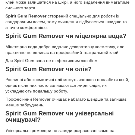
клей може залишатися на шкірі, а його видалення вимагатиме
сильного тертя.
Spirit Gum Remover
створений спеціально для роботи із
сандарачним клеєм, тому очищення відбувається швидше та
значно комфортніше.
Spirit Gum Remover чи міцелярна вода?
Міцелярна вода добре видаляє декоративну косметику, але
практично не впливає на професійний театральний клей.
Для Spirit Gum вона не є ефективним засобом.
Spirit Gum Remover чи олія?
Рослинні або косметичні олії можуть частково послабити клей,
однак після них часто залишаються жирні сліди, які
ускладнюють подальшу роботу.
Професійний Remover очищає набагато швидше та залишає
менше забруднень.
Spirit Gum Remover чи універсальні
очищувачі?
Універсальні ремовери не завжди розраховані саме на