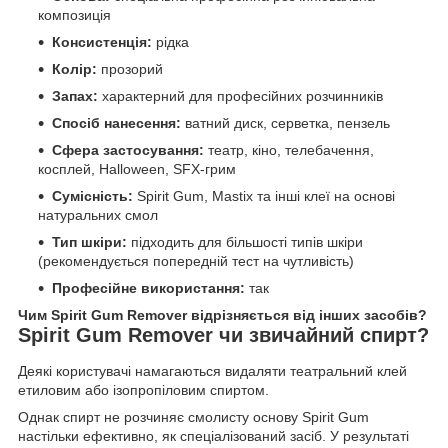
композиція
Консистенція:
рідка
Колір:
прозорий
Запах:
характерний для професійних розчинників
Спосіб нанесення:
ватний диск, серветка, пензель
Сфера застосування:
театр, кіно, телебачення,
косплей, Halloween, SFX-грим
Сумісність:
Spirit Gum, Mastix та інші клеї на основі
натуральних смол
Тип шкіри:
підходить для більшості типів шкіри
(рекомендується попередній тест на чутливість)
Професійне використання:
так
Чим Spirit Gum Remover відрізняється від інших засобів?
Spirit Gum Remover чи звичайний спирт?
Деякі користувачі намагаються видаляти театральний клей
етиловим або ізопропіловим спиртом.
Однак спирт не розчиняє смолисту основу Spirit Gum
настільки ефективно, як спеціалізований засіб. У результаті