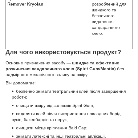
Remover Kryolan
розроблений для
швидкого та
безпечного
видалення
сандарачного
клею.
Для чого використовується продукт?
Основне призначення засобу —
швидке та ефективне
розчинення сандарачного клею (Spirit Gum/Mastix)
без
надмірного механічного впливу на шкіру.
Він допомагає:
безпечно знімати театральний клей після завершення
роботи;
очищати шкіру від залишків Spirit Gum;
видаляти клей після використання накладних борід,
вусів, бакенбардів та перук;
очищати місце кріплення Bald Cap;
знімати латексні та інші театральні аплікації,