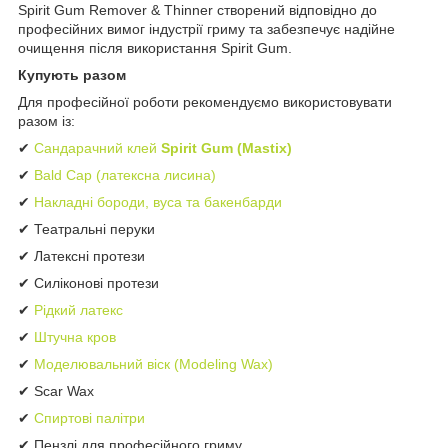
Spirit Gum Remover & Thinner створений відповідно до
професійних вимог індустрії гриму та забезпечує надійне
очищення після використання Spirit Gum.
Купують разом
Для професійної роботи рекомендуємо використовувати
разом із:
✔
Сандарачний клей
Spirit Gum (Mastix)
✔
Bald Cap (латексна лисина)
✔
Накладні бороди, вуса та бакенбарди
✔ Театральні перуки
✔ Латексні протези
✔ Силіконові протези
✔
Рідкий латекс
✔
Штучна кров
✔
Моделювальний віск (Modeling Wax)
✔ Scar Wax
✔
Спиртові палітри
✔ Пензлі для професійного гриму