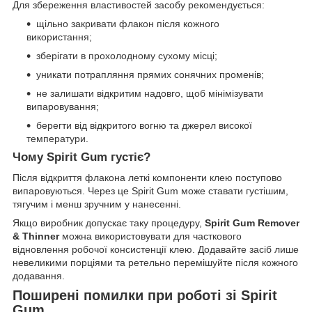
Для збереження властивостей засобу рекомендується:
щільно закривати флакон після кожного
використання;
зберігати в прохолодному сухому місці;
уникати потрапляння прямих сонячних променів;
не залишати відкритим надовго, щоб мінімізувати
випаровування;
берегти від відкритого вогню та джерел високої
температури.
Чому Spirit Gum густіє?
Після відкриття флакона леткі компоненти клею поступово
випаровуються. Через це Spirit Gum може ставати густішим,
тягучим і менш зручним у нанесенні.
Якщо виробник допускає таку процедуру,
Spirit Gum Remover
& Thinner
можна використовувати для часткового
відновлення робочої консистенції клею. Додавайте засіб лише
невеликими порціями та ретельно перемішуйте після кожного
додавання.
Поширені помилки при роботі зі Spirit
Gum