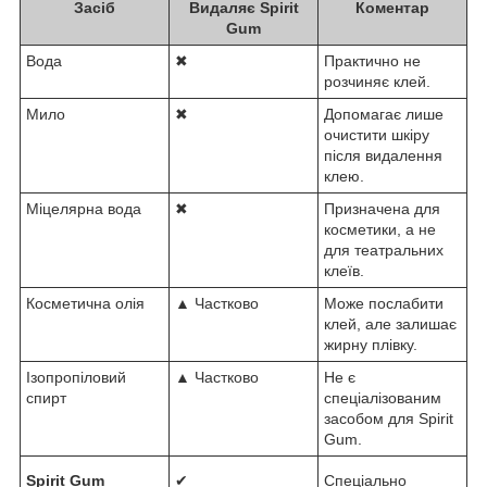
Засіб
Видаляє Spirit
Коментар
Gum
Вода
✖
Практично не
розчиняє клей.
Мило
✖
Допомагає лише
очистити шкіру
після видалення
клею.
Міцелярна вода
✖
Призначена для
косметики, а не
для театральних
клеїв.
Косметична олія
▲ Частково
Може послабити
клей, але залишає
жирну плівку.
Ізопропіловий
▲ Частково
Не є
спирт
спеціалізованим
засобом для Spirit
Gum.
Spirit Gum
✔
Спеціально