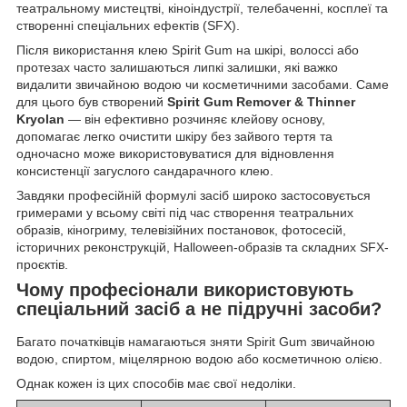
театральному мистецтві, кіноіндустрії, телебаченні, косплеї та
створенні спеціальних ефектів (SFX).
Після використання клею Spirit Gum на шкірі, волоссі або
протезах часто залишаються липкі залишки, які важко
видалити звичайною водою чи косметичними засобами. Саме
для цього був створений
Spirit Gum Remover & Thinner
Kryolan
— він ефективно розчиняє клейову основу,
допомагає легко очистити шкіру без зайвого тертя та
одночасно може використовуватися для відновлення
консистенції загуслого сандарачного клею.
Завдяки професійній формулі засіб широко застосовується
гримерами у всьому світі під час створення театральних
образів, кіногриму, телевізійних постановок, фотосесій,
історичних реконструкцій, Halloween-образів та складних SFX-
проєктів.
Чому професіонали використовують
спеціальний засіб а не підручні засоби?
Багато початківців намагаються зняти Spirit Gum звичайною
водою, спиртом, міцелярною водою або косметичною олією.
Однак кожен із цих способів має свої недоліки.