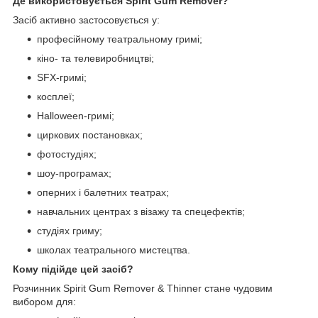
Де використовується Spirit Gum Remover?
Засіб активно застосовується у:
професійному театральному гримі;
кіно- та телевиробництві;
SFX-гримі;
косплеї;
Halloween-гримі;
циркових постановках;
фотостудіях;
шоу-програмах;
оперних і балетних театрах;
навчальних центрах з візажу та спецефектів;
студіях гриму;
школах театрального мистецтва.
Кому підійде цей засіб?
Розчинник Spirit Gum Remover & Thinner стане чудовим
вибором для: