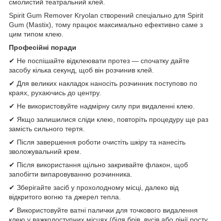
смолистий театральний клей.
Spirit Gum Remover Kryolan створений спеціально для Spirit
Gum (Mastix), тому працює максимально ефективно саме з
цим типом клею.
Професійні поради
✔ Не поспішайте відклеювати протез — спочатку дайте
засобу кілька секунд, щоб він розчинив клей.
✔ Для великих накладок наносіть розчинник поступово по
краях, рухаючись до центру.
✔ Не використовуйте надмірну силу при видаленні клею.
✔ Якщо залишилися сліди клею, повторіть процедуру ще раз
замість сильного тертя.
✔ Після завершення роботи очистіть шкіру та нанесіть
зволожувальний крем.
✔ Після використання щільно закривайте флакон, щоб
запобігти випаровуванню розчинника.
✔ Зберігайте засіб у прохолодному місці, далеко від
відкритого вогню та джерел тепла.
✔ Використовуйте ватні палички для точкового видалення
клею у важкодоступних місцях (біля брів, вусів або лінії росту