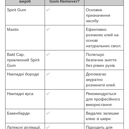
виріб
Gum Remover?
Spirit Gum
✅
Основне
призначення
засобу.
Mastix
✅
Ефективно
розчиняє клей на
основі
натуральних смол.
Bald Cap,
✅
Полегшує
приклеєний Spirit
безпечне зняття
Gum
без різких рухів.
Накладні бороди
✅
Допомагає
акуратно
розчинити клей.
Накладні вуса
✅
Рекомендується
для професійного
використання.
Бакенбарди
✅
Видаляє залишки
клею зі шкіри.
Латексні аплікації,
✅
Підходить для