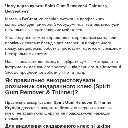
Чому варто купити Spirit Gum Remover & Thinner у
BeCreative?
Магазин
BeCreative
спеціалізується на професійних
матеріалах для гримерів, SFX-художників, театрів, кіностудій,
навчальних закладів і творчих майстерень.
У нашому асортименті представлені оригінальні матеріали
провідних світових брендів для створення професійного
гриму, спецефектів, роботи з протезами, латексом, силіконом
і театральними клеями.
Наші спеціалісти допоможуть підібрати сумісні матеріали та
інструменти для вашого проєкту — від першого знайомства зі
SFX до професійної роботи у кіно та театрі.
Як правильно використовувати
розчинник сандарачного клею (Spirit
Gum Remover & Thinner)?
Правильне використання
Spirit Gum Remover & Thinner
Kryolan
дозволяє швидко та безпечно видалити залишки
клею, не травмуючи шкіру та не пошкоджуючи накладні
елементи.
Для видалення сандарачного клею зі шкіри