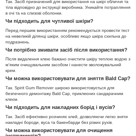
Так. Засіб призначений для використання на шкірі обличчя та
тіла відповідно до інструкції виробника. Уникайте потрапляння
в очі та на слизові оболонки.
Чи підходить для чутливої шкіри?
Перед першим використанням рекомендується провести тест
на невеликій ділянці шкіри, особливо якщо шкіра схильна до
подразнень.
Чи потрібно змивати засіб після використання?
Після видалення клею бажано очистити шкіру теплою водою з
м'яким очищувальним засобом і нанести зволожувальний
крем.
Чи можна використовувати для зняття Bald Cap?
Так. Spirit Gum Remover широко використовується для
безпечного демонтажу Bald Cap, приклеєних сандарачним
клеєм.
Чи підходить для накладних борід і вусів?
Так. Засіб ефективно розчиняє клей, дозволяючи легко зняти
накладні бороди, вуса та бакенбарди без різких рухів.
Чи можна використовувати для очищення
інструментів?