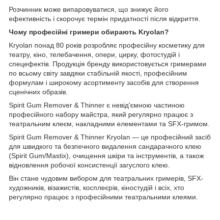
Розчинник може випаровуватися, що знижує його
ефективність і скорочує термін придатності після відкриття.
Чому професійні гримери обирають Kryolan?
Kryolan понад 80 років розробляє професійну косметику для
театру, кіно, телебачення, опери, цирку, фотостудій і
спецефектів. Продукція бренду використовується гримерами
по всьому світу завдяки стабільній якості, професійним
формулам і широкому асортименту засобів для створення
сценічних образів.
Spirit Gum Remover & Thinner є невід'ємною частиною
професійного набору майстра, який регулярно працює з
театральним клеєм, накладними елементами та SFX-гримом.
Spirit Gum Remover & Thinner Kryolan — це професійний засіб
для швидкого та безпечного видалення сандарачного клею
(Spirit Gum/Mastix), очищення шкіри та інструментів, а також
відновлення робочої консистенції загуслого клею.
Він стане чудовим вибором для театральних гримерів, SFX-
художників, візажистів, косплеєрів, кіностудій і всіх, хто
регулярно працює з професійними театральними клеями.