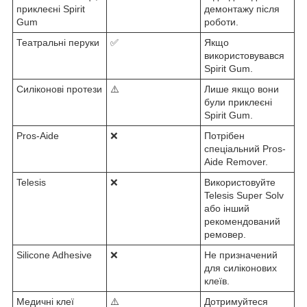
приклеєні Spirit
демонтажу після
Gum
роботи.
Театральні перуки
✅
Якщо
використовувався
Spirit Gum.
Силіконові протези
⚠️
Лише якщо вони
були приклеєні
Spirit Gum.
Pros-Aide
❌
Потрібен
спеціальний Pros-
Aide Remover.
Telesis
❌
Використовуйте
Telesis Super Solv
або інший
рекомендований
ремовер.
Silicone Adhesive
❌
Не призначений
для силіконових
клеїв.
Медичні клеї
⚠️
Дотримуйтеся