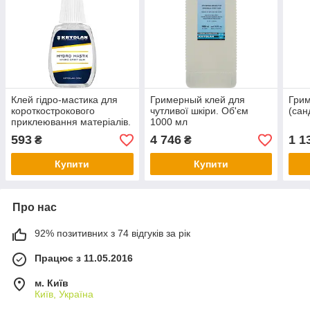
Клей гідро-мастика для
Гримерный клей для
Грим
короткострокового
чутливої шкіри. Об'єм
(сан
приклеювання матеріалів.
1000 мл
Об'єм 12 мл
593
4 746
1 1
₴
₴
Купити
Купити
Про нас
92% позитивних з 74 відгуків за рік
Працює з 11.05.2016
м. Київ
Київ, Україна