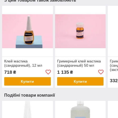
З цим товаром також замовляють
Клей мастика
Гримерный клей мастика
Грим
(сандарачный), 12 мл
(сандарачный) 50 мл
(сан
(зас
718
1 135
₴
₴
раз)
332
Купити
Купити
Подібні товари компанії