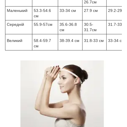
26.7cм
Маленький
53.3-54.6
33-34 cм
27.9 cм
29.2-29.8
cм
Середній
55.9-57cм
35.6-36.8
30.5-
31.7-33 c
cм
31.7cм
Великий
58.4-59.7
38-39.4 см
31.8-33 cм
33-34 cм
см