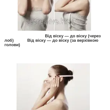
Від віску — до віску (через
лоб)
Від віску — до віску (за верхівкою
голови)