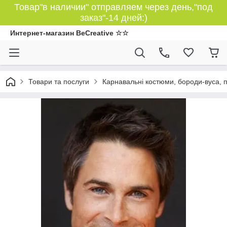
Товар"в наличии" отправляем через день,"под
заказ"-14 дней:)
Интернет-магазин BeCreative ☆☆
Товари та послуги
Карнавальні костюми, бороди-вуса, 