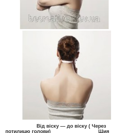
​
Від віску — до віску ( Через
потилицю голови)
Шия