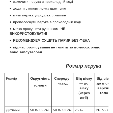
замочити перука в прохолодній воді
додати столову ложку шампуню
мити перука упродовж 5 хвилин
прополоснути перука в прохолодній воді
м'яко просушити рушником.
НЕ
ВИКОРИСТОВУВАТИ!
РЕКОМЕНДУЕМ СУШИТЬ ПАРИК БЕЗ ФЕНА
під час розчісування не тягніть за волосся, якщо
воно заплуталося
Розмір перука
Розмір
Округлість
Спереду-
Від віску
Від віск
назад
— до
до віску 
голови
віску
верхівк
(через
голови
лоб)
Дитячий
50.8- 52 см
50.8- 52 см
25.4-
26.7-27.9