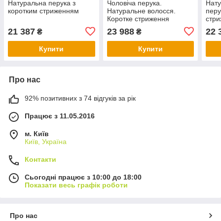
Натуральна перука з
Чоловіча перука.
Нату
коротким стриженням
Натуральне волосся.
перу
Коротке стриження
стр
21 387
23 988
22 
₴
₴
Купити
Купити
Про нас
92% позитивних з 74 відгуків за рік
Працює з 11.05.2016
м. Київ
Київ, Україна
Контакти
Сьогодні працює з 10:00 до 18:00
Показати весь графік роботи
Про нас