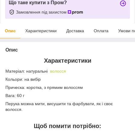
Що таке купити з Пром?
Замовлення під захистом
Опис
Характеристики
Доставка
Оплата
Умови п
Опис
Характеристики
Матеріал: натуральні
волосся
Кольори: на вибір
Прическа
: коротка, з прямим волоссям
Вага
:
6
0 г
Перука можна мити, висушити та фарбувати, як і своє
волосся.
Щоб помити потрібно: