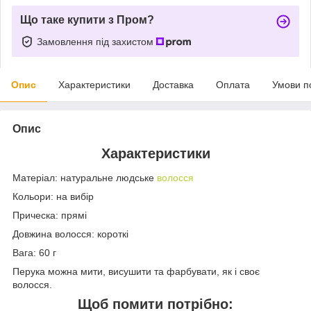
Що таке купити з Пром?
Замовлення під захистом
Опис
Характеристики
Доставка
Оплата
Умови п
Опис
Характеристики
Матеріал: натуральне людське
волосся
Кольори: на вибір
Прическа
: прямі
Довжина волосся: короткі
Вага
:
6
0 г
Перука можна мити, висушити та фарбувати, як і своє
волосся.
Щоб помити потрібно: