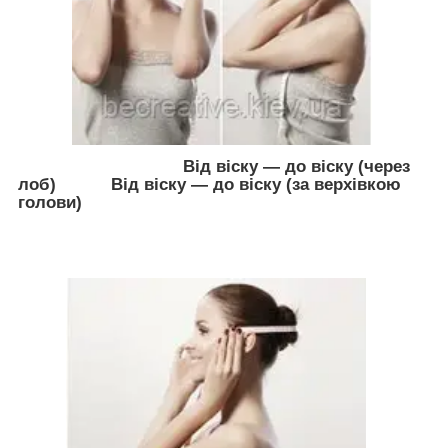
Від віску — до віску (через
лоб)
Від віску — до віску (за верхівкою
голови)