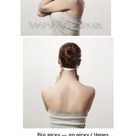
​
Від віску — до віску ( Через