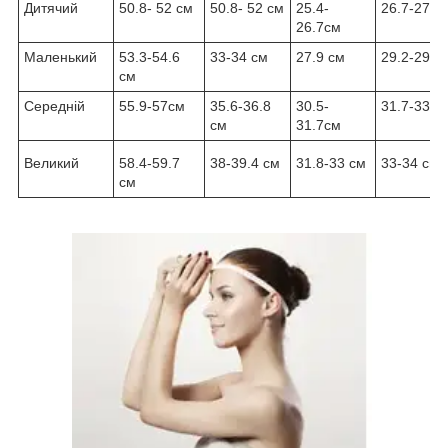
Дитячий
50.8- 52 см
50.8- 52 см
25.4-
26.7-27.9
26.7cм
Маленький
53.3-54.6
33-34 cм
27.9 cм
29.2-29.8
cм
Середній
55.9-57cм
35.6-36.8
30.5-
31.7-33 c
cм
31.7cм
Великий
58.4-59.7
38-39.4 см
31.8-33 cм
33-34 cм
см