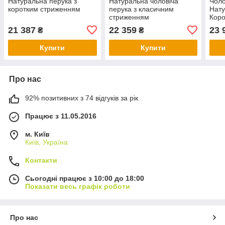
Натуральна перука з
Натуральна чоловіча
Чоло
коротким стриженням
перука з класичним
Нату
стриженням
Коро
21 387
22 359
23 
₴
₴
Купити
Купити
Про нас
92% позитивних з 74 відгуків за рік
Працює з 11.05.2016
м. Київ
Київ, Україна
Контакти
Сьогодні працює з 10:00 до 18:00
Показати весь графік роботи
Про нас