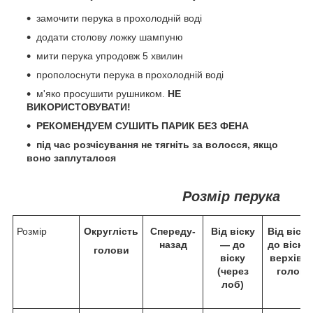
замочити перука в прохолодній воді
додати столову ложку шампуню
мити перука упродовж 5 хвилин
прополоснути перука в прохолодній воді
м'яко просушити рушником.
НЕ
ВИКОРИСТОВУВАТИ!
РЕКОМЕНДУЕМ СУШИТЬ ПАРИК БЕЗ ФЕНА
під час розчісування не тягніть за волосся, якщо
воно заплуталося
Розмір перука
Розмір
Округлість
Спереду-
Від віску
Від віск
назад
— до
до віску 
голови
віску
верхівк
(через
голови
лоб)