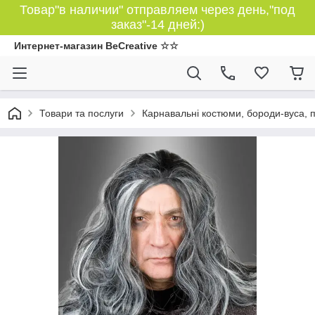
Товар"в наличии" отправляем через день,"под
заказ"-14 дней:)
Интернет-магазин BeCreative ☆☆
Товари та послуги
Карнавальні костюми, бороди-вуса, 