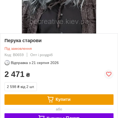
Перука старови
Під замовлення
Код: B0659
Опт і роздріб
Відправка з
21 серпня 2026
2 471
₴
2 598 ₴
від 2 шт.
Купити
або