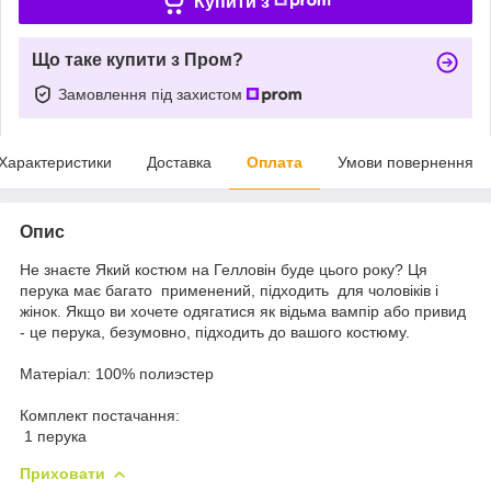
Купити з
Що таке купити з Пром?
Замовлення під захистом
Характеристики
Доставка
Оплата
Умови повернення
Опис
Не знаєте
Який костюм на Гелловін буде цього року
? Ця
перука має багато
применений, підходить
для чоловіків і
жінок
.
Якщо ви хочете
одягатися як
відьма
вампір або
привид
-
це перука
, безумовно,
підходить
до вашого
костюму
.
Матеріал:
100
% полиэстер
Комплект постачання
:
1 перука
Приховати