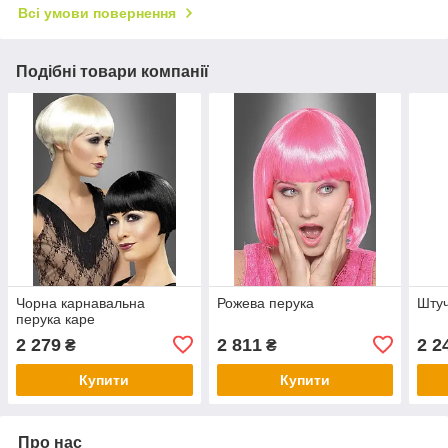
Всі умови повернення
Подібні товари компанії
Чорна карнавальна
Рожева перука
Штуч
перука каре
2 279
2 811
2 2
₴
₴
Купити
Купити
Про нас