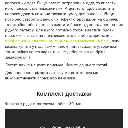
волосся чи одяг. Якщо латекс потрапив на одяг, то вивести
його, часом, стає неможливим. А для того, щоб захистити
волосся досить використовувати гумку для волосся. Якщо
потрібно створити рану, опік, ефект старої шкіри на обличчі,
то потрібно обов'язково захистити брови від попадання на них
рідкого латексу. Для цього потрібно трохи змастити брови
невеликою кількістю пальчикового клею або скористатися
професійним пластичним гримом для маскування брів
, який
можна купити у нас. Таким чином при висиханні утвориться
тонка плівка через яку латекс не добереться до брів і
замаскує їх :)
Латекс пахне не дуже приємно, будьте до цього готові.
Для нанесення рідкого латексу ми рекомендуємо
використовувати спонж або пензлика.
Комплект доставки
Флакон з рідким латексом - обсяг 30
мл