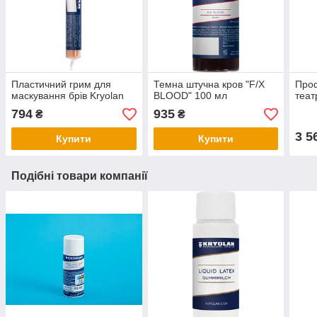
Пластичний грим для
Темна штучна кров "F/X
Проф
маскування брів Kryolan
BLOOD" 100 мл
теат
794
935
₴
₴
3 5
Купити
Купити
Подібні товари компанії