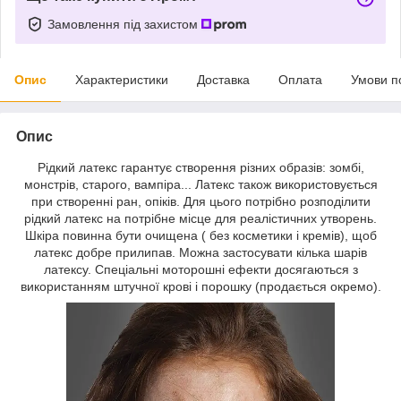
Замовлення під захистом
Опис
Характеристики
Доставка
Оплата
Умови п
Опис
Рідкий латекс
гарантує створення різних образів:
зомбі,
монстрів, старого, вампіра... Латекс також використовується
при створенні ран, опіків. Для цього потрібно
розподілити
рідкий латекс
на потрібне місце
для
реалістичних
утворень
.
Шкіра повинна
бути
очищена ( без косметики і кремів), щоб
латекс
добре прилипав
.
М
ожна застосувати
кілька шарів
латексу.
Спеціальні моторошні ефекти
досягаються з
використанням
штучної крові
і
порошку
(продається окремо
)
.