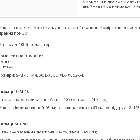
У компанії підключені елект
який товар не покидаючи са
Жакет із манжетами з блискучої атласної тканини.
Комір і кишені-обм
Прання при 30°.
Матеріал:
100% полиэстер
Комплект постачання:
• жакет
• штани
озміри: S-M 48 , M-L 50, L-XL 52, XL-XXL 52-54.
Розмір S-M 48:
штани - про
довжина, що б'ється
105
см;
талія
- 74-84
см;
Жакет
Ширина плечей 46 см;
,
довжина рукава 63 см;
обвід грудей: 10
5
Розмір M-L 50:
штани — загальна довжина 108 см; талія 80-92 см;