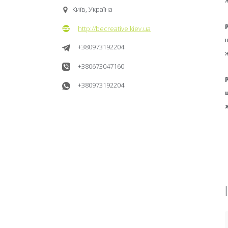
Київ, Україна
http://becreative.kiev.ua
+380973192204
+380673047160
+380973192204