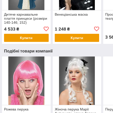
Дитяче карнавальне
Венеціанська маска
Проф
плаття принцеси (розміри
теат
140-146; 152)
4 533
1 248
₴
₴
3 5
Купити
Купити
Подібні товари компанії
Рожева перука
Жіноча перука Марії
Перу