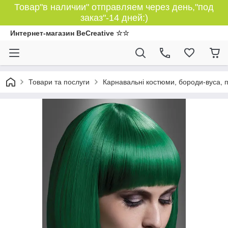
Товар"в наличии" отправляем через день,"под
заказ"-14 дней:)
Интернет-магазин BeCreative ☆☆
Товари та послуги
Карнавальні костюми, бороди-вуса, 