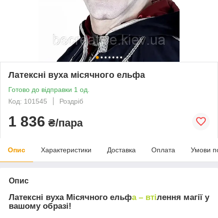
Латексні вуха місячного ельфа
Готово до відправки 1 од.
Код: 101545
Роздріб
1 836
₴/пара
Опис
Характеристики
Доставка
Оплата
Умови п
Опис
Латексні вуха Місячного ельф
а – вті
лення магії у
вашому образі!