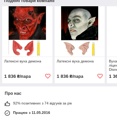
Подібні товари компанії
Латексні вуха демона
Латексні вуха демона
Вуха
ліце
Disn
1 836
1 836
1 3
₴/пара
₴/пара
Про нас
92% позитивних з 74 відгуків за рік
Працює з 11.05.2016