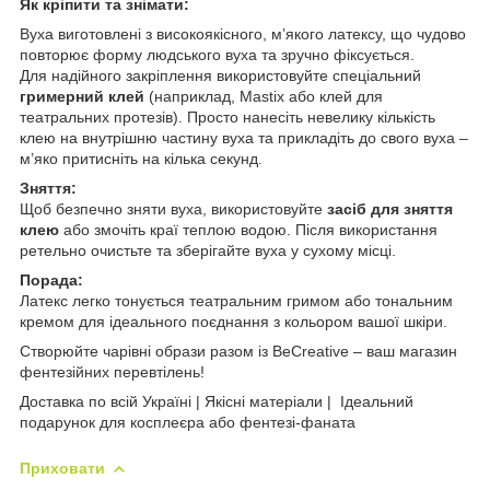
Як кріпити та знімати:
Вуха виготовлені з високоякісного, м’якого латексу, що чудово
повторює форму людського вуха та зручно фіксується.
Для надійного закріплення використовуйте спеціальний
гримерний клей
(наприклад, Mastix або клей для
театральних протезів). Просто нанесіть невелику кількість
клею на внутрішню частину вуха та прикладіть до свого вуха –
м’яко притисніть на кілька секунд.
Зняття:
Щоб безпечно зняти вуха, використовуйте
засіб для зняття
клею
або змочіть краї теплою водою. Після використання
ретельно очистьте та зберігайте вуха у сухому місці.
Порада:
Латекс легко тонується театральним гримом або тональним
кремом для ідеального поєднання з кольором вашої шкіри.
Створюйте чарівні образи разом із BeCreative – ваш магазин
фентезійних перевтілень!
Доставка по всій Україні | Якісні матеріали | Ідеальний
подарунок для косплеєра або фентезі-фаната
Приховати