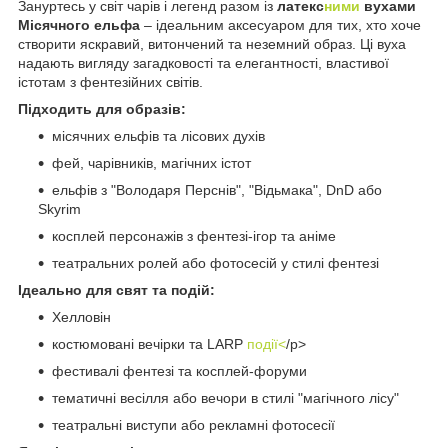
Зануртесь у світ чарів і легенд разом із
латекс
ними
вухами
Місячного ельфа
– ідеальним аксесуаром для тих, хто хоче
створити яскравий, витончений та неземний образ. Ці вуха
надають вигляду загадковості та елегантності, властивої
істотам з фентезійних світів.
Підходить для образів:
місячних ельфів та лісових духів
фей, чарівників, магічних істот
ельфів з "Володаря Перснів", "Відьмака", DnD або
Skyrim
косплей персонажів з фентезі-ігор та аніме
театральних ролей або фотосесій у стилі фентезі
Ідеально для свят та подій:
Хелловін
костюмовані вечірки та LARP
події<
/p>
фестивалі фентезі та косплей-форуми
тематичні весілля або вечори в стилі "магічного лісу"
театральні виступи або рекламні фотосесії