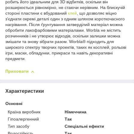
робить його ідеальним для 3D відбитків, оскільки він
розширюється рівномірно, не стаючи нерівним. На блискучій
стороні пластини є вбудований
клей
, що дозволяє міцно
з'єднати окремі деталі один з одним шляхом короткочасного
нагрівання. Після ґрунтування затверділий матеріал можна
обробити лакофарбовими матеріалами. Worbla не містить
розчинників і не утворює відходів, оскільки залишки можна
змішати та знову зібрати разом. Worbla® підходить для
широкого спектру творчих проектів, таких як косплей, рольові
ігри, маски, обладунки, прикраси та навіть декоративні
предмети.
Приховати
Характеристики
Основні
Країна виробник
Німеччина
Гіпоалергенний
Так
Тип засобу
Спеціальні ефекти
Водостійкість
Так