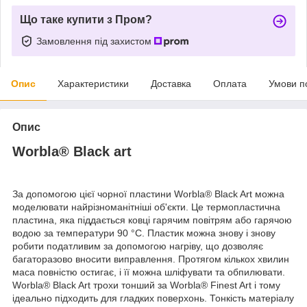
Що таке купити з Пром?
Замовлення під захистом
Опис
Характеристики
Доставка
Оплата
Умови п
Опис
Worbla® Black art
За допомогою цієї чорної пластини Worbla® Black Art можна
моделювати найрізноманітніші об'єкти. Це термопластична
пластина, яка піддається ковці гарячим повітрям або гарячою
водою за температури 90 °C. Пластик можна знову і знову
робити податливим за допомогою нагріву, що дозволяє
багаторазово вносити виправлення. Протягом кількох хвилин
маса повністю остигає, і її можна шліфувати та обпилювати.
Worbla® Black Art трохи тонший за Worbla® Finest Art і тому
ідеально підходить для гладких поверхонь. Тонкість матеріалу