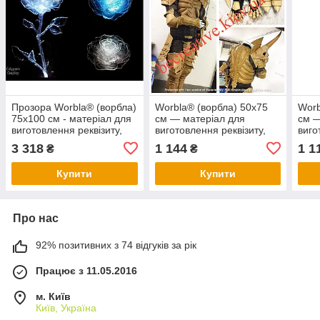
Прозора Worbla® (ворбла)
Worbla® (ворбла) 50x75
Worb
75x100 см - матеріал для
см — матеріал для
см —
виготовлення реквізиту,
виготовлення реквізиту,
виго
костюмів.
костюмів...
кост
3 318
1 144
1 1
₴
₴
Купити
Купити
Про нас
92% позитивних з 74 відгуків за рік
Працює з 11.05.2016
м. Київ
Київ, Україна