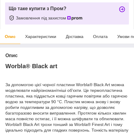
Що таке купити з Пром?
Замовлення під захистом
Опис
Характеристики
Доставка
Оплата
Умови п
Опис
Worbla® Black art
За допомогою цієї чорної пластини Worbla® Black Art можна
моделювати найрізноманітніші об'єкти. Це термопластична
пластина, яка піддається ковці гарячим повітрям або гарячою
водою за температури 90 °C. Пластик можна знову і знову
робити податливим за допомогою нагріву, що дозволяє
багаторазово вносити виправлення. Протягом кількох хвилин
маса повністю остигає, і її можна шліфувати та обпилювати.
Worbla® Black Art трохи тонший за Worbla® Finest Art і тому
ідеально підходить для гладких поверхонь. Тонкість матеріалу