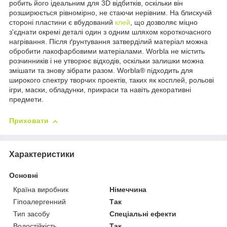
робить його ідеальним для 3D відбитків, оскільки він
розширюється рівномірно, не стаючи нерівним. На блискучій
стороні пластини є вбудований
клей
, що дозволяє міцно
з'єднати окремі деталі один з одним шляхом короткочасного
нагрівання. Після ґрунтування затверділий матеріал можна
обробити лакофарбовими матеріалами. Worbla не містить
розчинників і не утворює відходів, оскільки залишки можна
змішати та знову зібрати разом. Worbla® підходить для
широкого спектру творчих проектів, таких як косплей, рольові
ігри, маски, обладунки, прикраси та навіть декоративні
предмети.
Приховати
Характеристики
Основні
Країна виробник
Німеччина
Гіпоалергенний
Так
Тип засобу
Спеціальні ефекти
Водостійкість
Так