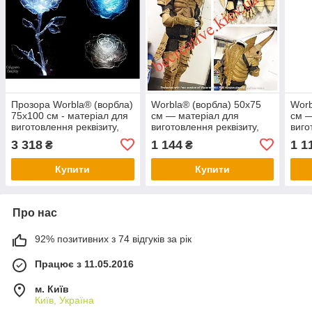
Прозора Worbla® (ворбла)
Worbla® (ворбла) 50x75
Worb
75x100 см - матеріал для
см — матеріал для
см —
виготовлення реквізиту,
виготовлення реквізиту,
виго
костюмів.
костюмів...
кост
3 318
1 144
1 1
₴
₴
Купити
Купити
Про нас
92% позитивних з 74 відгуків за рік
Працює з 11.05.2016
м. Київ
Київ, Україна