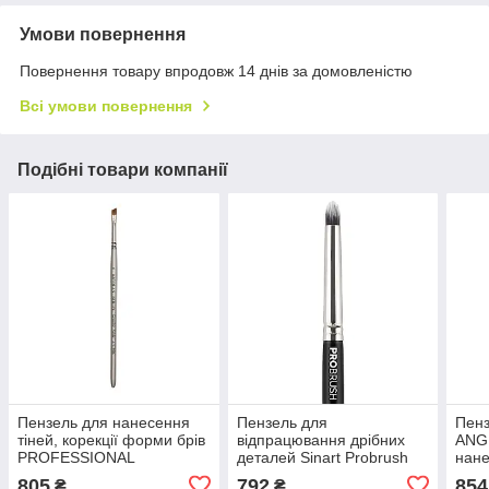
Умови повернення
Повернення товару впродовж 14 днів за домовленістю
Всі умови повернення
Подібні товари компанії
Пензель для нанесення
Пензель для
Пен
тіней, корекції форми брів
відпрацювання дрібних
ANG
PROFESSIONAL
деталей Sinart Probrush
нане
ANGULAR BRUSH 6
10
пром
805
792
854
₴
₴