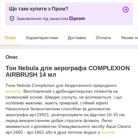
Що таке купити з Пром?
Замовлення під захистом
Опис
Характеристики
Доставка
Оплата
Умови п
Опис
Тон Nebula для аерографа COMPLEXION
AIRBRUSH 14 мл
Тони Nebula Complexion для бездоганного природного
макіяжу
. Виготовлений з дрібнодисперсних пігментів на
силіконовій основі. Швидко сохнуть, не розтікаються, і що
особливо важливо, мають тривалий, стійкий ефект.
Наносяться безконтактним способом за допомогою
аерографа арт.19921, розпорошувати на відстані 10-15 см,
перед використанням добре струсити флакон. Легко
змиваються з допомогою Очищувального засобу Aqua Cleans
арт.1660 - арт.1662 або в душі теплою водою з
милом
.