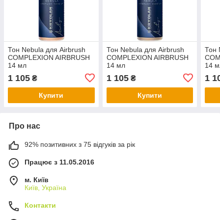
Тон Nebula для Airbrush
Тон Nebula для Airbrush
Тон 
COMPLEXION AIRBRUSH
COMPLEXION AIRBRUSH
COM
14 мл
14 мл
14 м
1 105
1 105
1 1
₴
₴
Купити
Купити
Про нас
92% позитивних з 75 відгуків за рік
Працює з 11.05.2016
м. Київ
Київ, Україна
Контакти