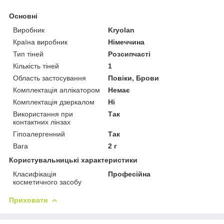
Основні
Виробник
Kryolan
Країна виробник
Німеччина
Тип тіней
Розсипчасті
Кількість тіней
1
Область застосування
Повіки, Брови
Комплектація аплікатором
Немає
Комплектація дзеркалом
Ні
Використання при
Так
контактних лінзах
Гіпоалергенний
Так
Вага
2 г
Користувальницькі характеристики
Класифікація
Професійна
косметичного засобу
Приховати