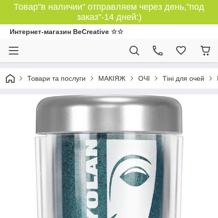
Товар"в наличии" отправляем через день,"под
заказ"-14 дней:)
Интернет-магазин BeCreative ☆☆
Товари та послуги
МАКІЯЖ
ОЧІ
Тіні для очей