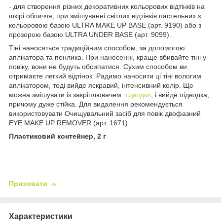
- для створення різних декоративних кольорових відтінків на
шкірі обличчя, при змішуванні світлих відтінків пастельних з
кольоровою базою ULTRA MAKE UP BASE (арт. 9190) або з
прозорою базою ULTRA UNDER BASE (арт. 9099).
Тіні наносяться традиційним способом, за допомогою
аплікатора та пенлика. При нанесенні, краще вбивайте тіні у
повіку, вони не будуть обсипатися. Сухим способом ви
отримаєте легкий відтінок. Радимо наносити ці тіні вологим
аплікатором, тоді вийде яскравий, інтенсивний колір. Ще
можна змішувати із закріплювачем
підводки
, і вийде підводка,
причому дуже стійка. Для видалення рекомендується
використовувати Очищувальний засіб для повік двофазний
EYE MAKE UP REMOVER (арт. 1671).
Пластиковий контейнер, 2 г
Приховати
Характеристики