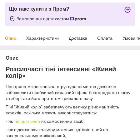
Що таке купити з Пром?
Замовлення під захистом
Опис
Характеристики
Доставка
Оплата
Умови п
Опис
Розсипчасті тіні інтенсивні «Живий
колір»
Повітряна мікроскопічна структура пігментів дозволяє
забезпечити особливий виразний ефект благородного шовку
та зберігати його протягом тривалого часу.
Тіні "Живий колір" забезпечують велику різноманітність
ефектів, оскільки можуть використовуватись:
- як
тіні для очей
як самостійний засіб;
- як підсилювач кольору матових відтінків тіней на
завершальному макіяжі очей;