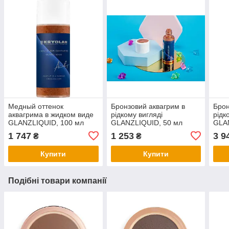
Медный оттенок
Бронзовий аквагрим в
Брон
аквагрима в жидком виде
рідкому вигляді
рідк
GLANZLIQUID, 100 мл
GLANZLIQUID, 50 мл
GLA
1 747
1 253
3 9
₴
₴
Купити
Купити
Подібні товари компанії