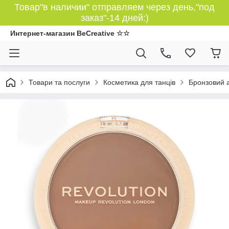
Товар"в наличии" отправляем через день,"под
заказ"-14 дней:)
Интернет-магазин BeCreative ☆☆
Товари та послуги
Косметика для танців
Бронзовий а