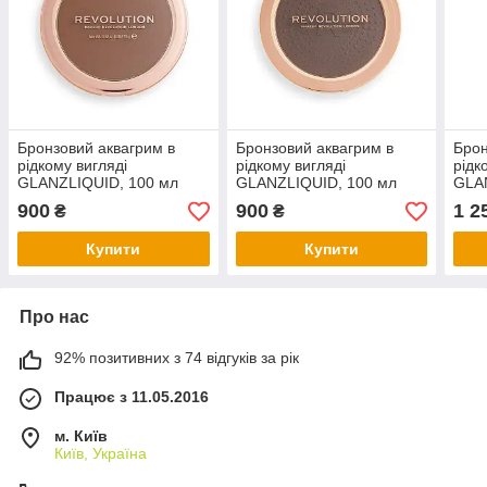
Бронзовий аквагрим в
Бронзовий аквагрим в
Брон
рідкому вигляді
рідкому вигляді
рідк
GLANZLIQUID, 100 мл
GLANZLIQUID, 100 мл
GLA
900
900
1 2
₴
₴
Купити
Купити
Про нас
92% позитивних з 74 відгуків за рік
Працює з 11.05.2016
м. Київ
Київ, Україна